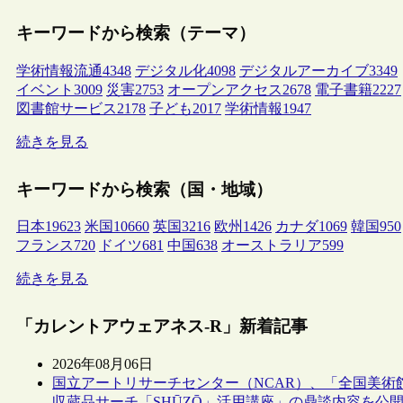
キーワードから検索（テーマ）
学術情報流通
4348
デジタル化
4098
デジタルアーカイブ
3349
イベント
3009
災害
2753
オープンアクセス
2678
電子書籍
2227
図書館サービス
2178
子ども
2017
学術情報
1947
続きを見る
キーワードから検索（国・地域）
日本
19623
米国
10660
英国
3216
欧州
1426
カナダ
1069
韓国
950
フランス
720
ドイツ
681
中国
638
オーストラリア
599
続きを見る
「カレントアウェアネス-R」新着記事
2026年08月06日
国立アートリサーチセンター（NCAR）、「全国美術
収蔵品サーチ「SHŪZŌ」活用講座」の鼎談内容を公