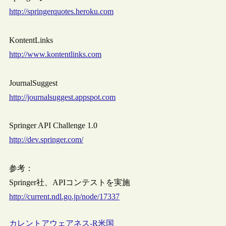
http://springerquotes.heroku.com
KontentLinks
http://www.kontentlinks.com
JournalSuggest
http://journalsuggest.appspot.com
Springer API Challenge 1.0
http://dev.springer.com/
参考：
Springer社、APIコンテストを実施
http://current.ndl.go.jp/node/17337
カレントアウェアネス-R
米国