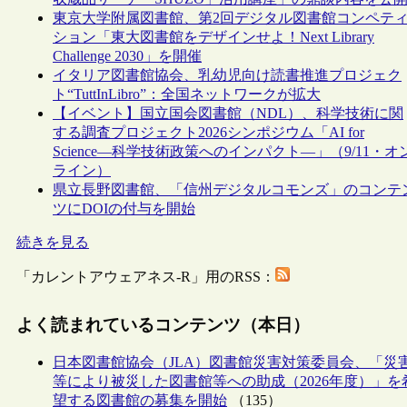
東京大学附属図書館、第2回デジタル図書館コンペテ
ション「東大図書館をデザインせよ！Next Library
Challenge 2030」を開催
イタリア図書館協会、乳幼児向け読書推進プロジェク
ト“TuttInLibro”：全国ネットワークが拡大
【イベント】国立国会図書館（NDL）、科学技術に関
する調査プロジェクト2026シンポジウム「AI for
Science―科学技術政策へのインパクト―」（9/11・オ
ライン）
県立長野図書館、「信州デジタルコモンズ」のコンテ
ツにDOIの付与を開始
続きを見る
「カレントアウェアネス-R」用のRSS：
よく読まれているコンテンツ（本日）
日本図書館協会（JLA）図書館災害対策委員会、「災
等により被災した図書館等への助成（2026年度）」を
望する図書館の募集を開始
（135）