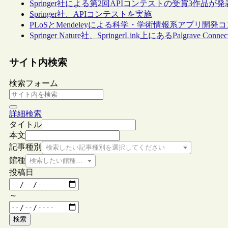
Springer社による第2回APIコンテストの受賞3作品が発
Springer社、APIコンテストを実施
PLoSとMendeleyによる科学・学術情報系アプリ
Springer Nature社、SpringerLink上にあるPalgrave 
サイト内検索
検索フォーム
詳細検索
タイトル
本文
記事種別
検索したい記事種別を選択してください
館種
検索したい館種を選択してください
投稿日
～
検索