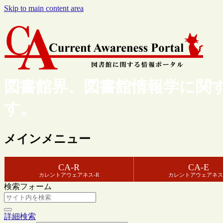
Skip to main content area
図書館界、図書館情報学に関
す。
メインメニュー
CA-R
CA-E
カレントアウェアネス-R
カレントアウェアネス
検索フォーム
詳細検索