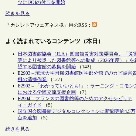
ツにDOIの付与を開始
続きを見る
「カレントアウェアネス-R」用のRSS：
よく読まれているコンテンツ（本日）
日本図書館協会（JLA）図書館災害対策委員会、「災
等により被災した図書館等への助成（2026年度）」を
望する図書館の募集を開始
（142）
E2903 – 琉球大学附属図書館医学部分館でのカビ被害
料の清掃作業
（127）
E2902 – 「わかっていいとも!」：ラーニング・コモン
における学際交流支援企画
（7）
E2904 – フランスの図書館等のためのアクセシビリテ
ィ・ガイド
（5）
国立国会図書館デジタルコレクションに新聞等約4.5万
点を追加
（5）
続きを見る