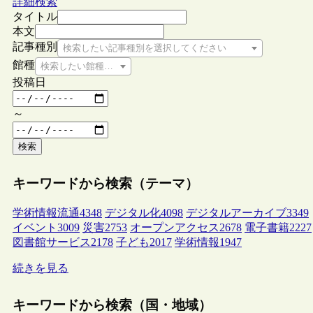
詳細検索
タイトル
本文
記事種別
検索したい記事種別を選択してください
館種
検索したい館種を選択してください
投稿日
～
検索
キーワードから検索（テーマ）
学術情報流通
4348
デジタル化
4098
デジタルアーカイブ
3349
イベント
3009
災害
2753
オープンアクセス
2678
電子書籍
2227
図書館サービス
2178
子ども
2017
学術情報
1947
続きを見る
キーワードから検索（国・地域）