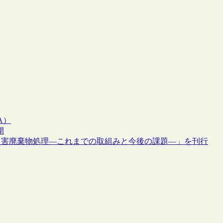
A）
開
災害廃棄物処理―これまでの取組みと今後の課題―」を刊行