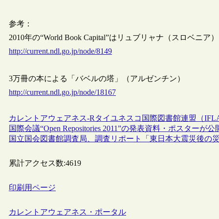
参考：
2010年の“World Book Capital”はリュブリャナ（スロベニア）
http://current.ndl.go.jp/node/8149
3万冊の本による「バベルの塔」（アルゼンチン）
http://current.ndl.go.jp/node/18167
カレントアウェアネス-R
タイ
ユネスコ
国際図書館連盟（IFL
国際会議“Open Repositories 2011”の発表資料・ポスターが公
国立国会図書館調査局、調査リポート「東日本大震災後の
累計アクセス数:
4619
印刷用ページ
カレントアウェアネス・ポータル