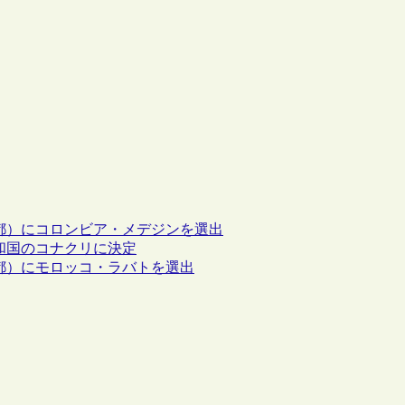
世界本の首都）にコロンビア・メデジンを選出
ギニア共和国のコナクリに決定
世界本の首都）にモロッコ・ラバトを選出