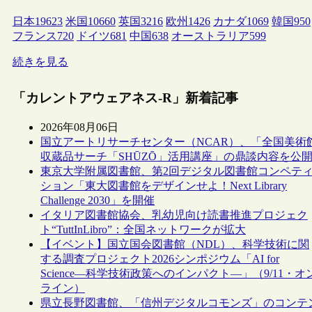
日本
19623
米国
10660
英国
3216
欧州
1426
カナダ
1069
韓国
950
フランス
720
ドイツ
681
中国
638
オーストラリア
599
続きを見る
「カレントアウェアネス-R」新着記事
2026年08月06日
国立アートリサーチセンター（NCAR）、「全国美術
収蔵品サーチ「SHŪZŌ」活用講座」の鼎談内容を公
東京大学附属図書館、第2回デジタル図書館コンペテ
ション「東大図書館をデザインせよ！Next Library
Challenge 2030」を開催
イタリア図書館協会、乳幼児向け読書推進プロジェク
ト“TuttInLibro”：全国ネットワークが拡大
【イベント】国立国会図書館（NDL）、科学技術に関
する調査プロジェクト2026シンポジウム「AI for
Science―科学技術政策へのインパクト―」（9/11・オ
ライン）
県立長野図書館、「信州デジタルコモンズ」のコンテ