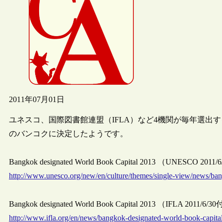
2011年07月01日
ユネスコ、国際図書館連盟（IFLA）など4機関が毎年選出する“Wor
のバンコクに決定したようです。
Bangkok designated World Book Capital 2013 （UNESCO 2
http://www.unesco.org/new/en/culture/themes/single-view/news/b
Bangkok designated World Book Capital 2013 （IFLA 2011
http://www.ifla.org/en/news/bangkok-designated-world-book-capita