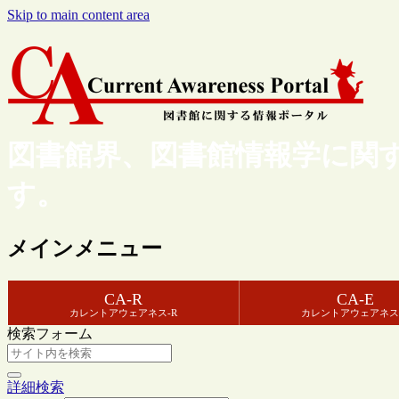
Skip to main content area
図書館界、図書館情報学に関
す。
メインメニュー
CA-R
CA-E
カレントアウェアネス-R
カレントアウェアネス
検索フォーム
詳細検索