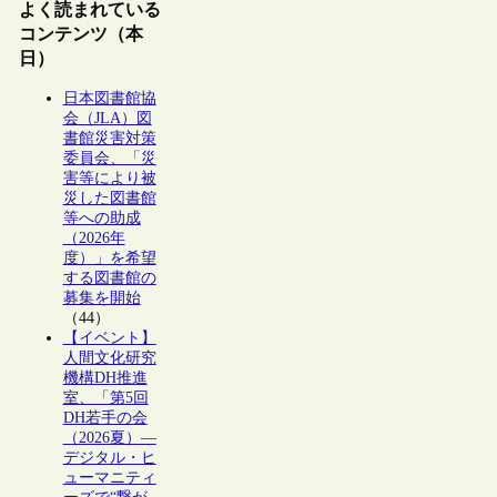
よく読まれている
コンテンツ（本
日）
日本図書館協
会（JLA）図
書館災害対策
委員会、「災
害等により被
災した図書館
等への助成
（2026年
度）」を希望
する図書館の
募集を開始
（44）
【イベント】
人間文化研究
機構DH推進
室、「第5回
DH若手の会
（2026夏）―
デジタル・ヒ
ューマニティ