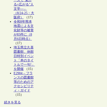
ーズで“繋が
る×広がる”人
文学―」
（8/24-25・大
阪府）
（17）
令和8年熊本
地震による文
化財等の被害
が83件に（8
月6日時点）
（17）
埼玉県立久喜
図書館、休館
日特別イベン
ト「本のタイ
トルで一句!」
を開催
（15）
E2904 – フラ
ンスの図書館
等のためのア
クセシビリテ
ィ・ガイド
（15）
続きを見る