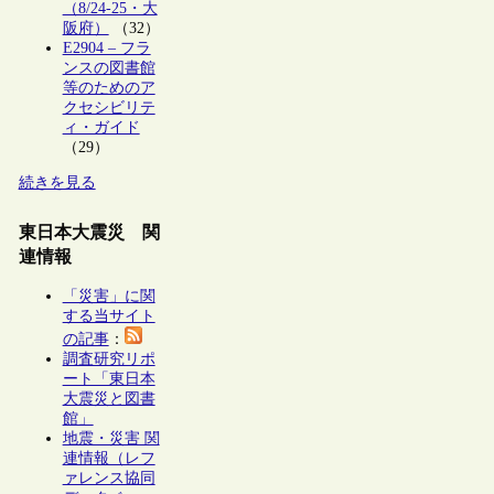
（8/24-25・大
阪府）
（32）
E2904 – フラ
ンスの図書館
等のためのア
クセシビリテ
ィ・ガイド
（29）
続きを見る
東日本大震災 関
連情報
「災害」に関
する当サイト
の記事
：
調査研究リポ
ート「東日本
大震災と図書
館」
地震・災害 関
連情報（レフ
ァレンス協同