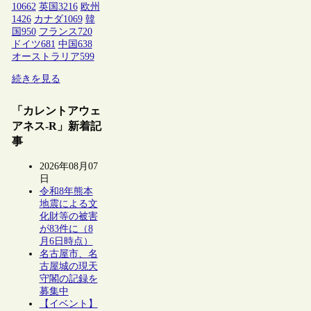
10662
英国
3216
欧州
1426
カナダ
1069
韓
国
950
フランス
720
ドイツ
681
中国
638
オーストラリア
599
続きを見る
「カレントアウェ
アネス-R」新着記
事
2026年08月07
日
令和8年熊本
地震による文
化財等の被害
が83件に（8
月6日時点）
名古屋市、名
古屋城の現天
守閣の記録を
募集中
【イベント】