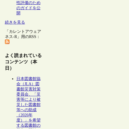
性評価のため
のガイドを公
開
続きを見る
「カレントアウェア
ネス-R」用のRSS：
よく読まれている
コンテンツ（本
日）
日本図書館協
会（JLA）図
書館災害対策
委員会、「災
害等により被
災した図書館
等への助成
（2026年
度）」を希望
する図書館の