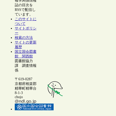
報学関係情報
誌の目次を
RSSで配信し
ています。
このサイトに
ついて
サイトポリシ
ー
検索の方法
サイトの更新
履歴
国立国会図書
館 関西館
図書館協力
課 調査情報
係
〒619-0287
京都府相楽郡
精華町精華台
8-1-3
chojo