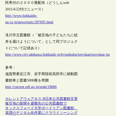
民寄付の２０００冊配布（どうしんweb
2011/4/22付けニュース）
http://www.hokkaido-
np.co.jp/news/topic/287695.html
滝川市立図書館（「被災地の子どもたちに絵
本を届けようについて」として同プロジェク
トについて記述あり）
http://www.city.takikawa.hokkaido.jp/kyouikubu/tosyokan/tosyokan.jsp
参考：
滋賀県東近江市、岩手県陸前高田市に移動図
書館車と図書5000冊を寄贈
http://current.ndl.go.jp/node/18006
カレントアウェアネス-R
日本
公共図書館
災害
被災地の新聞を避難先の公共図書館で
オックスフォード大学ボードリアン図書館、
楽譜のデジタル化作業にクラウドソーシング