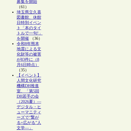
募集を開始
（61）
埼玉県立久喜
図書館、休館
日特別イベン
ト「本のタイ
トルで一句!」
を開催
（36）
令和8年熊本
地震による文
化財等の被害
が83件に（8
月6日時点）
（35）
【イベント】
人間文化研究
機構DH推進
室、「第5回
DH若手の会
（2026夏）―
デジタル・ヒ
ューマニティ
ーズで“繋が
る×広がる”人
文学―」