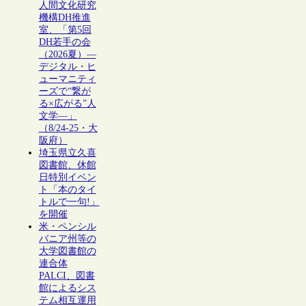
人間文化研究
機構DH推進
室、「第5回
DH若手の会
（2026夏）―
デジタル・ヒ
ューマニティ
ーズで“繋が
る×広がる”人
文学―」
（8/24-25・大
阪府）
埼玉県立久喜
図書館、休館
日特別イベン
ト「本のタイ
トルで一句!」
を開催
米・ペンシル
バニア州等の
大学図書館の
連合体
PALCI、図書
館によるシス
テム相互運用