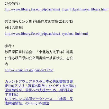
けの情報)
http://www.library.fks.ed.jp/ippan/sinsai_higai_fukushimaken_library.html
震災情報リンク集 (福島県立図書館 2011/3/15
付けの情報)
http://www.library.fks.ed.jp/ippan/sinsai_zyouhou_link.html
参考：
秋田県図書館協会、「東北地方太平洋沖地震
に係る秋田県内公立図書館の被害状況」を公
表
http://current.ndl.go.jp/node/17763
カレントアウェアネス-R
日本
公共図書館
災害
iPhoneアプリ「家庭の医学」やメディカ出版の
医療情報が、震災への支援のため、期間限定
で無料に
レファレンス協同データベース、「地震・災
害関連情報」のページを開設