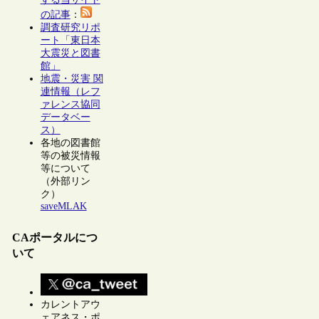
の記事
：
調査研究リポ
ート「東日本
大震災と図書
館」
地震・災害 関
連情報（レフ
ァレンス協同
データベー
ス）
各地の図書館
等の被災情報
等について
（外部リン
ク）
saveMLAK
CAポータルにつ
いて
カレントアウ
ェアネス・ポ