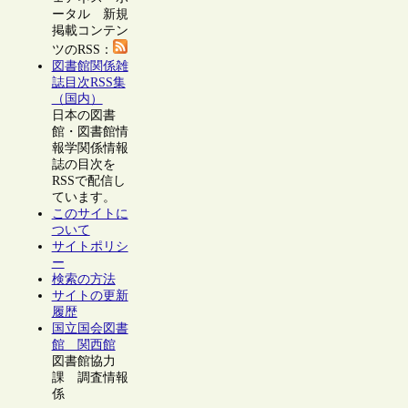
ータル 新規
掲載コンテン
ツのRSS：
図書館関係雑
誌目次RSS集
（国内）
日本の図書
館・図書館情
報学関係情報
誌の目次を
RSSで配信し
ています。
このサイトに
ついて
サイトポリシ
ー
検索の方法
サイトの更新
履歴
国立国会図書
館 関西館
図書館協力
課 調査情報
係