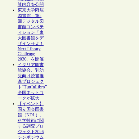
談内容を公開
東京大学附属
図書館、第2
回デジタル図
書館コンペテ
ィション「東
大図書館をデ
ザインせよ！
Next Library
Challenge
2030」を開催
イタリア図書
館協会、乳幼
児向け読書推
進プロジェク
ト“TuttInLibro”：
全国ネットワ
ークが拡大
【イベント】
国立国会図書
館（NDL）、
科学技術に関
する調査プロ
ジェクト2026
シンポジウム