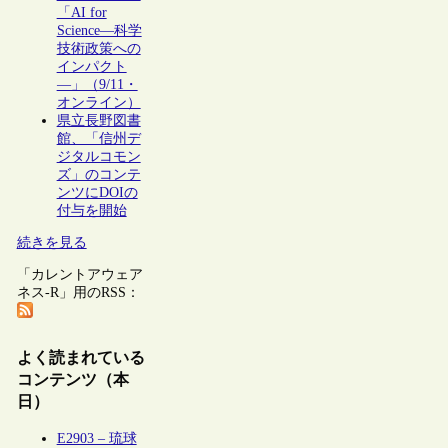
「AI for
Science―科学
技術政策への
インパクト
―」（9/11・
オンライン）
県立長野図書
館、「信州デ
ジタルコモン
ズ」のコンテ
ンツにDOIの
付与を開始
続きを見る
「カレントアウェア
ネス-R」用のRSS：
よく読まれている
コンテンツ（本
日）
E2903 – 琉球