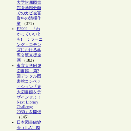
大学附属図書
館医学部分館
でのカビ被害
資料の清掃作
業
（371）
E2902 – 「わ
かっていいと
も!」：ラーニ
ング・コモン
ズにおける学
際交流支援企
画
（183）
東京大学附属
図書館、第2
回デジタル図
書館コンペテ
ィション「東
大図書館をデ
ザインせよ！
Next Library
Challenge
2030」を開催
（145）
日本図書館協
会（JLA）図