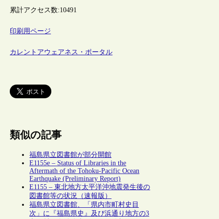
累計アクセス数:
10491
印刷用ページ
カレントアウェアネス・ポータル
類似の記事
福島県立図書館が部分開館
E1155e – Status of Libraries in the
Aftermath of the Tohoku-Pacific Ocean
Earthquake (Preliminary Report)
E1155 – 東北地方太平洋沖地震発生後の
図書館等の状況（速報版）
福島県立図書館、「県内市町村史目
次」に『福島県史』及び浜通り地方の3