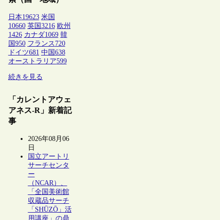
日本
19623
米国
10660
英国
3216
欧州
1426
カナダ
1069
韓
国
950
フランス
720
ドイツ
681
中国
638
オーストラリア
599
続きを見る
「カレントアウェ
アネス-R」新着記
事
2026年08月06
日
国立アートリ
サーチセンタ
ー
（NCAR）、
「全国美術館
収蔵品サーチ
「SHŪZŌ」活
用講座」の鼎