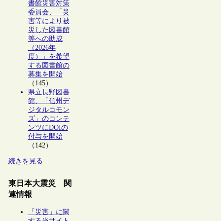
書館災害対策
委員会、「災
害等により被
災した図書館
等への助成
（2026年
度）」を希望
する図書館の
募集を開始
（145）
県立長野図書
館、「信州デ
ジタルコモン
ズ」のコンテ
ンツにDOIの
付与を開始
（142）
続きを見る
東日本大震災 関
連情報
「災害」に関
する当サイト