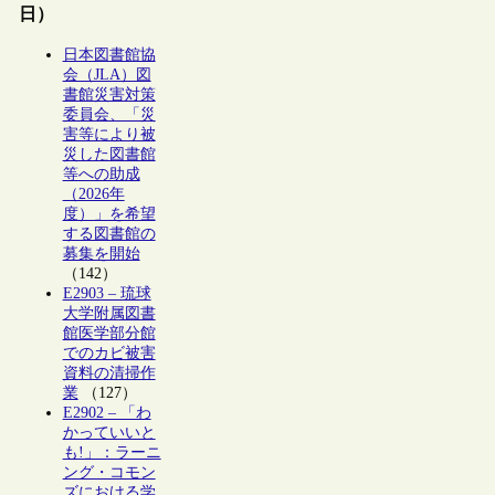
日）
日本図書館協
会（JLA）図
書館災害対策
委員会、「災
害等により被
災した図書館
等への助成
（2026年
度）」を希望
する図書館の
募集を開始
（142）
E2903 – 琉球
大学附属図書
館医学部分館
でのカビ被害
資料の清掃作
業
（127）
E2902 – 「わ
かっていいと
も!」：ラーニ
ング・コモン
ズにおける学