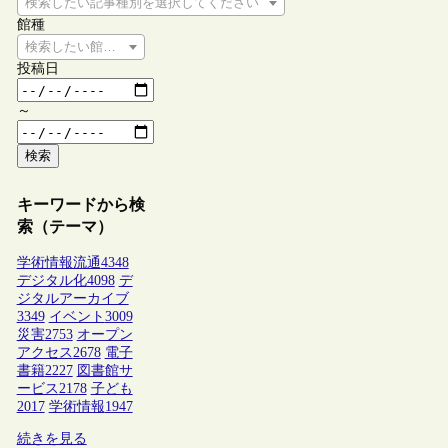
検索したい記事種別を選択してください
館種
検索したい館種を選択してください
投稿日
～
検索
キーワードから検
索（テーマ）
学術情報流通
4348
デジタル化
4098
デ
ジタルアーカイブ
3349
イベント
3009
災害
2753
オープン
アクセス
2678
電子
書籍
2227
図書館サ
ービス
2178
子ども
2017
学術情報
1947
続きを見る