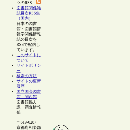
ツのRSS：
図書館関係雑
誌目次RSS集
（国内）
日本の図書
館・図書館情
報学関係情報
誌の目次を
RSSで配信し
ています。
このサイトに
ついて
サイトポリシ
ー
検索の方法
サイトの更新
履歴
国立国会図書
館 関西館
図書館協力
課 調査情報
係
〒619-0287
京都府相楽郡