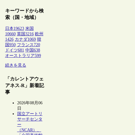
キーワードから検
索（国・地域）
日本
19623
米国
10660
英国
3216
欧州
1426
カナダ
1069
韓
国
950
フランス
720
ドイツ
681
中国
638
オーストラリア
599
続きを見る
「カレントアウェ
アネス-R」新着記
事
2026年08月06
日
国立アートリ
サーチセンタ
ー
（NCAR）、