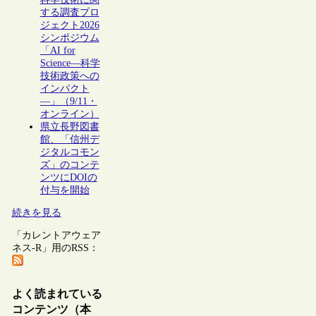
する調査プロ
ジェクト2026
シンポジウム
「AI for
Science―科学
技術政策への
インパクト
―」（9/11・
オンライン）
県立長野図書
館、「信州デ
ジタルコモン
ズ」のコンテ
ンツにDOIの
付与を開始
続きを見る
「カレントアウェア
ネス-R」用のRSS：
よく読まれている
コンテンツ（本