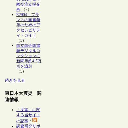
際交流支援企
画
（7）
E2904 – フラ
ンスの図書館
等のためのア
クセシビリテ
ィ・ガイド
（5）
国立国会図書
館デジタルコ
レクションに
新聞等約4.5万
点を追加
（5）
続きを見る
東日本大震災 関
連情報
「災害」に関
する当サイト
の記事
：
調査研究リポ