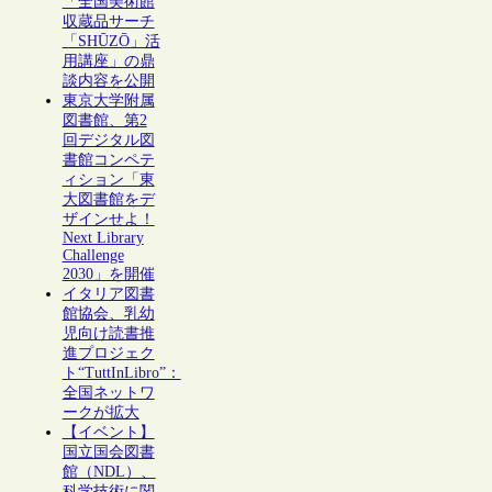
「全国美術館
収蔵品サーチ
「SHŪZŌ」活
用講座」の鼎
談内容を公開
東京大学附属
図書館、第2
回デジタル図
書館コンペテ
ィション「東
大図書館をデ
ザインせよ！
Next Library
Challenge
2030」を開催
イタリア図書
館協会、乳幼
児向け読書推
進プロジェク
ト“TuttInLibro”：
全国ネットワ
ークが拡大
【イベント】
国立国会図書
館（NDL）、
科学技術に関