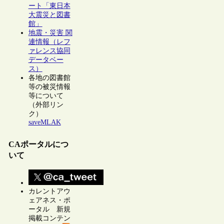
ート「東日本
大震災と図書
館」
地震・災害 関
連情報（レフ
ァレンス協同
データベー
ス）
各地の図書館
等の被災情報
等について
（外部リン
ク）
saveMLAK
CAポータルにつ
いて
カレントアウ
ェアネス・ポ
ータル 新規
掲載コンテン