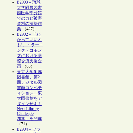
E2903 – 琉球
大学附属図書
館医学部分館
でのカビ被害
資料の清掃作
業
（427）
E2902 – 「わ
かっていいと
も!」：ラーニ
ング・コモン
ズにおける学
際交流支援企
画
（85）
東京大学附属
図書館、第2
回デジタル図
書館コンペテ
ィション「東
大図書館をデ
ザインせよ！
Next Library
Challenge
2030」を開催
（71）
E2904 – フラ