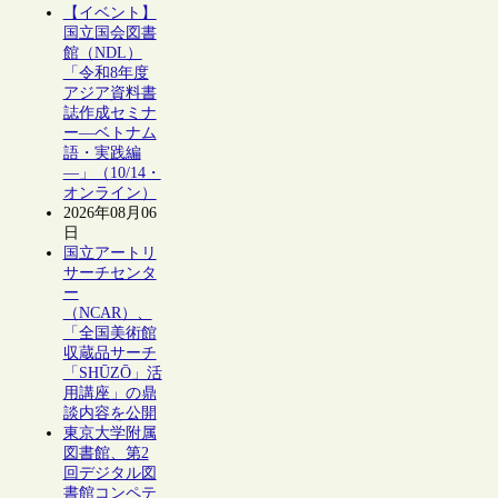
【イベント】
国立国会図書
館（NDL）
「令和8年度
アジア資料書
誌作成セミナ
ー―ベトナム
語・実践編
―」（10/14・
オンライン）
2026年08月06
日
国立アートリ
サーチセンタ
ー
（NCAR）、
「全国美術館
収蔵品サーチ
「SHŪZŌ」活
用講座」の鼎
談内容を公開
東京大学附属
図書館、第2
回デジタル図
書館コンペテ