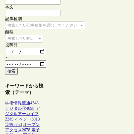
本文
記事種別
検索したい記事種別を選択してください
館種
検索したい館種を選択してください
投稿日
～
検索
キーワードから検
索（テーマ）
学術情報流通
4348
デジタル化
4098
デ
ジタルアーカイブ
3349
イベント
3010
災害
2753
オープン
アクセス
2678
電子