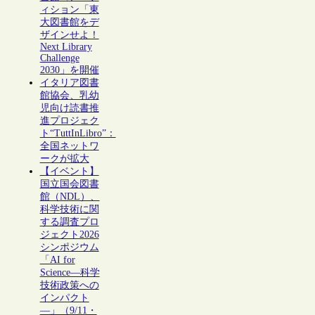
ィション「東
大図書館をデ
ザインせよ！
Next Library
Challenge
2030」を開催
イタリア図書
館協会、乳幼
児向け読書推
進プロジェク
ト“TuttInLibro”：
全国ネットワ
ークが拡大
【イベント】
国立国会図書
館（NDL）、
科学技術に関
する調査プロ
ジェクト2026
シンポジウム
「AI for
Science―科学
技術政策への
インパクト
―」（9/11・