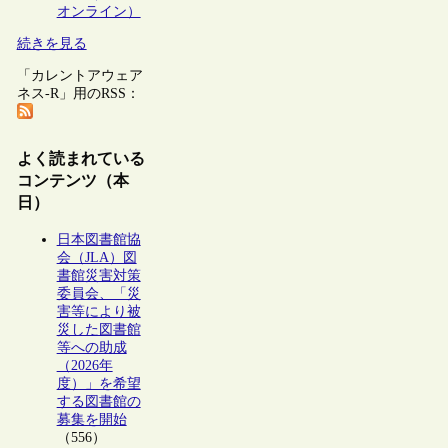
オンライン）
続きを見る
「カレントアウェア
ネス-R」用のRSS：
よく読まれている
コンテンツ（本
日）
日本図書館協
会（JLA）図
書館災害対策
委員会、「災
害等により被
災した図書館
等への助成
（2026年
度）」を希望
する図書館の
募集を開始
（556）