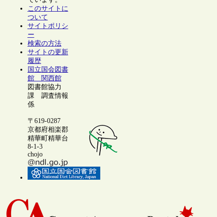
このサイトに
ついて
サイトポリシ
ー
検索の方法
サイトの更新
履歴
国立国会図書
館 関西館
図書館協力
課 調査情報
係
〒619-0287
京都府相楽郡
精華町精華台
8-1-3
chojo