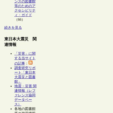
ンスの図書館
等のためのア
クセシビリテ
ィ・ガイド
（66）
続きを見る
東日本大震災 関
連情報
「災害」に関
する当サイト
の記事
：
調査研究リポ
ート「東日本
大震災と図書
館」
地震・災害 関
連情報（レフ
ァレンス協同
データベー
ス）
各地の図書館