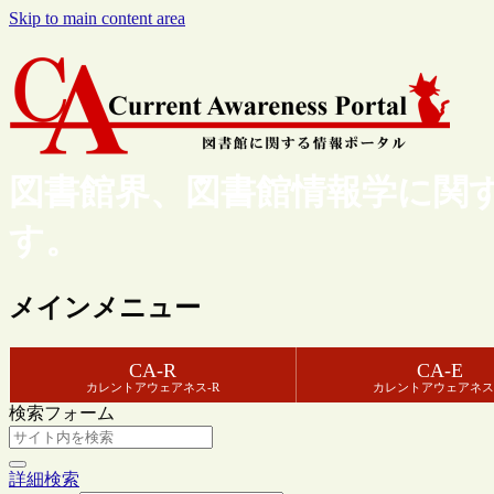
Skip to main content area
図書館界、図書館情報学に関
す。
メインメニュー
CA-R
CA-E
カレントアウェアネス-R
カレントアウェアネス
検索フォーム
詳細検索