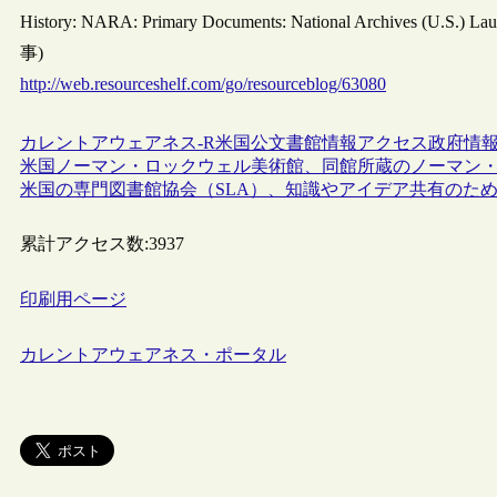
History: NARA: Primary Documents: National Archives (U.S.) L
事)
http://web.resourceshelf.com/go/resourceblog/63080
カレントアウェアネス-R
米国
公文書館
情報アクセス
政府情
米国ノーマン・ロックウェル美術館、同館所蔵のノーマン
米国の専門図書館協会（SLA）、知識やアイデア共有のためのウェブサ
累計アクセス数:
3937
印刷用ページ
カレントアウェアネス・ポータル