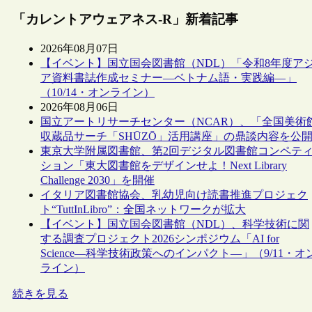
「カレントアウェアネス-R」新着記事
2026年08月07日
【イベント】国立国会図書館（NDL）「令和8年度ア
ア資料書誌作成セミナー―ベトナム語・実践編―」
（10/14・オンライン）
2026年08月06日
国立アートリサーチセンター（NCAR）、「全国美術
収蔵品サーチ「SHŪZŌ」活用講座」の鼎談内容を公
東京大学附属図書館、第2回デジタル図書館コンペテ
ション「東大図書館をデザインせよ！Next Library
Challenge 2030」を開催
イタリア図書館協会、乳幼児向け読書推進プロジェク
ト“TuttInLibro”：全国ネットワークが拡大
【イベント】国立国会図書館（NDL）、科学技術に関
する調査プロジェクト2026シンポジウム「AI for
Science―科学技術政策へのインパクト―」（9/11・オ
ライン）
続きを見る