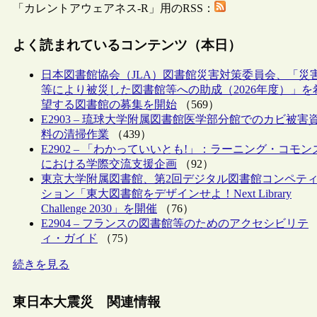
「カレントアウェアネス-R」用のRSS：
よく読まれているコンテンツ（本日）
日本図書館協会（JLA）図書館災害対策委員会、「災
等により被災した図書館等への助成（2026年度）」を
望する図書館の募集を開始
（569）
E2903 – 琉球大学附属図書館医学部分館でのカビ被害
料の清掃作業
（439）
E2902 – 「わかっていいとも!」：ラーニング・コモン
における学際交流支援企画
（92）
東京大学附属図書館、第2回デジタル図書館コンペテ
ション「東大図書館をデザインせよ！Next Library
Challenge 2030」を開催
（76）
E2904 – フランスの図書館等のためのアクセシビリテ
ィ・ガイド
（75）
続きを見る
東日本大震災 関連情報