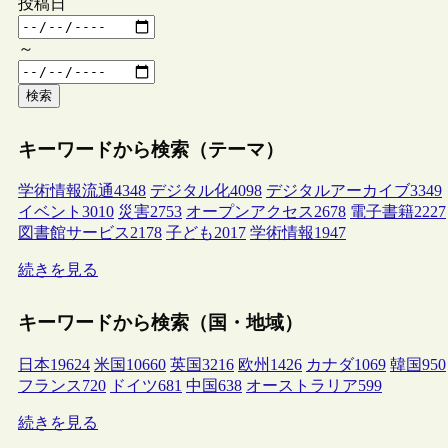
投稿日
～
検索
キーワードから検索（テーマ）
学術情報流通
4348
デジタル化
4098
デジタルアーカイブ
3349
イベント
3010
災害
2753
オープンアクセス
2678
電子書籍
2227
図書館サービス
2178
子ども
2017
学術情報
1947
続きを見る
キーワードから検索（国・地域）
日本
19624
米国
10660
英国
3216
欧州
1426
カナダ
1069
韓国
950
フランス
720
ドイツ
681
中国
638
オーストラリア
599
続きを見る