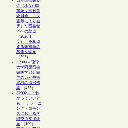
日本図書館協
会（JLA）図
書館災害対策
委員会、「災
害等により被
災した図書館
等への助成
（2026年
度）」を希望
する図書館の
募集を開始
（593）
E2903 – 琉球
大学附属図書
館医学部分館
でのカビ被害
資料の清掃作
業
（455）
E2902 – 「わ
かっていいと
も!」：ラーニ
ング・コモン
ズにおける学
際交流支援企
画
（100）