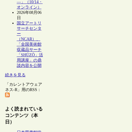
―」（10/14・
オンライン）
2026年08月06
日
国立アートリ
サーチセンタ
ー
（NCAR）、
「全国美術館
収蔵品サーチ
「SHŪZŌ」活
用講座」の鼎
談内容を公開
続きを見る
「カレントアウェア
ネス-R」用のRSS：
よく読まれている
コンテンツ（本
日）