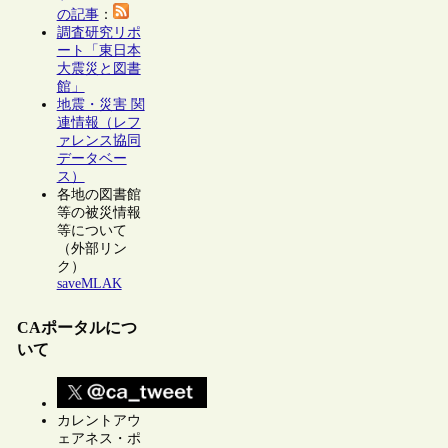
の記事
：
調査研究リポ
ート「東日本
大震災と図書
館」
地震・災害 関
連情報（レフ
ァレンス協同
データベー
ス）
各地の図書館
等の被災情報
等について
（外部リン
ク）
saveMLAK
CAポータルにつ
いて
カレントアウ
ェアネス・ポ