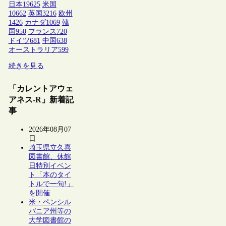
日本
19625
米国
10662
英国
3216
欧州
1426
カナダ
1069
韓
国
950
フランス
720
ドイツ
681
中国
638
オーストラリア
599
続きを見る
「カレントアウェ
アネス-R」新着記
事
2026年08月07
日
埼玉県立久喜
図書館、休館
日特別イベン
ト「本のタイ
トルで一句!」
を開催
米・ペンシル
バニア州等の
大学図書館の