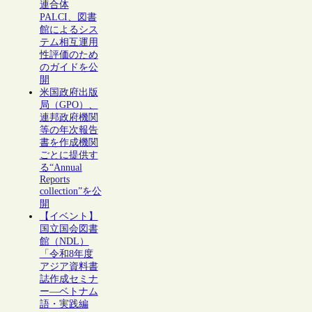
連合体
PALCI、図書
館によるシス
テム相互運用
性評価のため
のガイドを公
開
米国政府出版
局（GPO）、
連邦政府機関
等の年次報告
書を作成機関
ごとに提供す
る“Annual
Reports
collection”を公
開
【イベント】
国立国会図書
館（NDL）
「令和8年度
アジア資料書
誌作成セミナ
ー―ベトナム
語・実践編