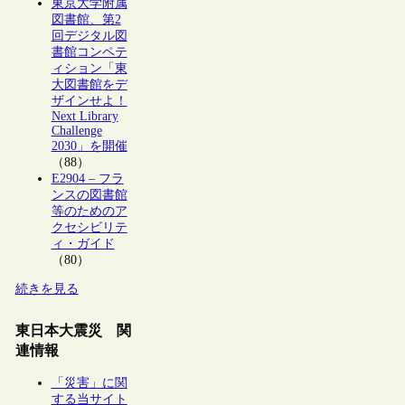
東京大学附属
図書館、第2
回デジタル図
書館コンペテ
ィション「東
大図書館をデ
ザインせよ！
Next Library
Challenge
2030」を開催
（88）
E2904 – フラ
ンスの図書館
等のためのア
クセシビリテ
ィ・ガイド
（80）
続きを見る
東日本大震災 関
連情報
「災害」に関
する当サイト