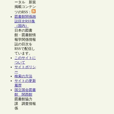
ータル 新規
掲載コンテン
ツのRSS：
図書館関係雑
誌目次RSS集
（国内）
日本の図書
館・図書館情
報学関係情報
誌の目次を
RSSで配信し
ています。
このサイトに
ついて
サイトポリシ
ー
検索の方法
サイトの更新
履歴
国立国会図書
館 関西館
図書館協力
課 調査情報
係