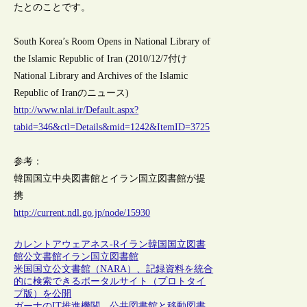
たとのことです。
South Korea’s Room Opens in National Library of
the Islamic Republic of Iran (2010/12/7付け
National Library and Archives of the Islamic
Republic of Iranのニュース)
http://www.nlai.ir/Default.aspx?
tabid=346&ctl=Details&mid=1242&ItemID=3725
参考：
韓国国立中央図書館とイラン国立図書館が提
携
http://current.ndl.go.jp/node/15930
カレントアウェアネス-R
イラン
韓国
国立図書
館
公文書館
イラン国立図書館
米国国立公文書館（NARA）、記録資料を統合
的に検索できるポータルサイト（プロトタイ
プ版）を公開
ガーナのIT推進機関、公共図書館と移動図書