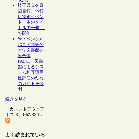
埼玉県立久喜
図書館、休館
日特別イベン
ト「本のタイ
トルで一句!」
を開催
米・ペンシル
バニア州等の
大学図書館の
連合体
PALCI、図書
館によるシス
テム相互運用
性評価のため
のガイドを公
開
続きを見る
「カレントアウェア
ネス-R」用のRSS：
よく読まれている