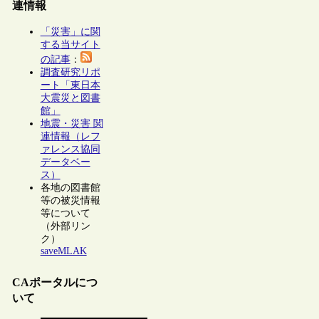
連情報
「災害」に関
する当サイト
の記事
：
調査研究リポ
ート「東日本
大震災と図書
館」
地震・災害 関
連情報（レフ
ァレンス協同
データベー
ス）
各地の図書館
等の被災情報
等について
（外部リン
ク）
saveMLAK
CAポータルにつ
いて