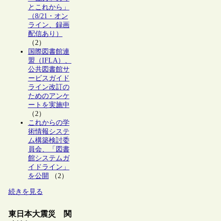
とこれから」
（8/21・オン
ライン、録画
配信あり）
（2）
国際図書館連
盟（IFLA）、
公共図書館サ
ービスガイド
ライン改訂の
ためのアンケ
ートを実施中
（2）
これからの学
術情報システ
ム構築検討委
員会、「図書
館システムガ
イドライン」
を公開
（2）
続きを見る
東日本大震災 関