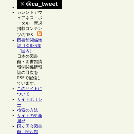
カレントアウ
ェアネス・ポ
ータル 新規
掲載コンテン
ツのRSS：
図書館関係雑
誌目次RSS集
（国内）
日本の図書
館・図書館情
報学関係情報
誌の目次を
RSSで配信し
ています。
このサイトに
ついて
サイトポリシ
ー
検索の方法
サイトの更新
履歴
国立国会図書
館 関西館