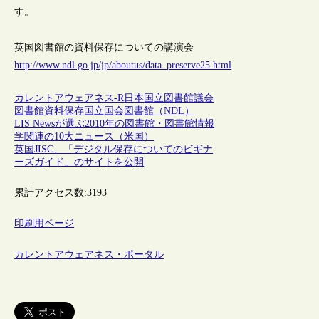
す。
英国図書館の資料保存についての講演会
http://www.ndl.go.jp/jp/aboutus/data_preserve25.html
カレントアウェアネス-R
日本
国立図書館
議会
図書館
資料保存
国立国会図書館（NDL）
LIS Newsが選ぶ2010年の図書館・図書館情報
学関連の10大ニュース（米国）
英国JISC、「デジタル保存についてのビギナ
ーズガイド」のサイトを公開
累計アクセス数:
3193
印刷用ページ
カレントアウェアネス・ポータル