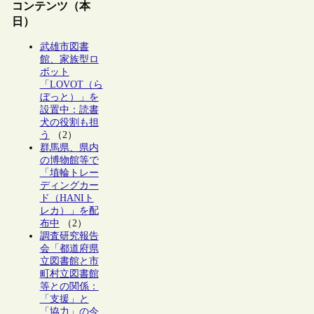
コンテンツ（本
日）
武雄市図書
館、家族型ロ
ボット
「LOVOT（ら
ぼっと）」を
設置中：読書
犬の役割も担
う
（2）
群馬県、県内
の博物館等で
「埴輪トレー
ディングカー
ド（HANIト
レカ）」を配
布中
（2）
調査研究報告
会「都道府県
立図書館と市
町村立図書館
等との関係：
「支援」と
「協力」の今