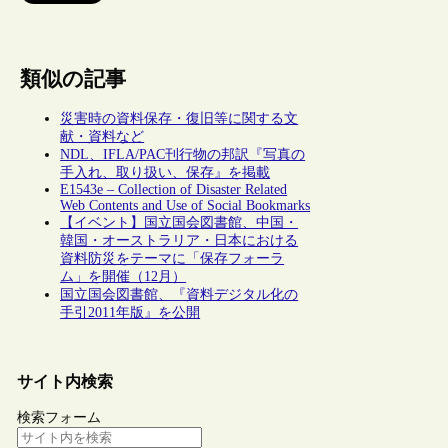
類似の記事
災害時の資料保存・復旧等に関する文
献・資料など
NDL、IFLA/PAC刊行物の邦訳『写真の
手入れ、取り扱い、保存』を掲載
E1543e – Collection of Disaster Related
Web Contents and Use of Social Bookmarks
【イベント】国立国会図書館、中国・
韓国・オーストラリア・日本における
資料防災をテーマに「保存フォーラ
ム」を開催（12月）
国立国会図書館、『資料デジタル化の
手引2011年版』を公開
サイト内検索
検索フォーム