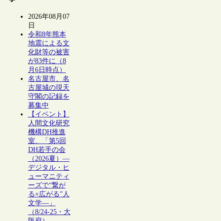
2026年08月07
日
令和8年熊本
地震による文
化財等の被害
が83件に（8
月6日時点）
名古屋市、名
古屋城の現天
守閣の記録を
募集中
【イベント】
人間文化研究
機構DH推進
室、「第5回
DH若手の会
（2026夏）―
デジタル・ヒ
ューマニティ
ーズで“繋が
る×広がる”人
文学―」
（8/24-25・大
阪府）