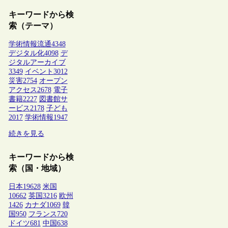
キーワードから検
索（テーマ）
学術情報流通
4348
デジタル化
4098
デ
ジタルアーカイブ
3349
イベント
3012
災害
2754
オープン
アクセス
2678
電子
書籍
2227
図書館サ
ービス
2178
子ども
2017
学術情報
1947
続きを見る
キーワードから検
索（国・地域）
日本
19628
米国
10662
英国
3216
欧州
1426
カナダ
1069
韓
国
950
フランス
720
ドイツ
681
中国
638