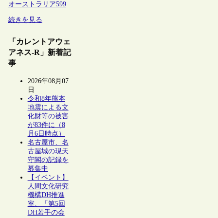
オーストラリア
599
続きを見る
「カレントアウェ
アネス-R」新着記
事
2026年08月07
日
令和8年熊本
地震による文
化財等の被害
が83件に（8
月6日時点）
名古屋市、名
古屋城の現天
守閣の記録を
募集中
【イベント】
人間文化研究
機構DH推進
室、「第5回
DH若手の会