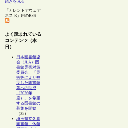
続きを見る
「カレントアウェア
ネス-R」用のRSS：
よく読まれている
コンテンツ（本
日）
日本図書館協
会（JLA）図
書館災害対策
委員会、「災
害等により被
災した図書館
等への助成
（2026年
度）」を希望
する図書館の
募集を開始
（25）
埼玉県立久喜
図書館、休館