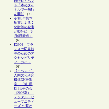
日特別イベン
ト「本のタイ
トルで一句!」
を開催
（7）
令和8年熊本
地震による文
化財等の被害
が83件に（8
月6日時点）
（6）
E2904 – フラ
ンスの図書館
等のためのア
クセシビリテ
ィ・ガイド
（6）
【イベント】
人間文化研究
機構DH推進
室、「第5回
DH若手の会
（2026夏）―
デジタル・ヒ
ューマニティ
ーズで“繋が