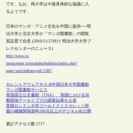
です。なお、両大学は今後具体的な協議に入
るようです。
日本のマンガ・アニメ文化を中国に提供──明
治大学と北京大学が『マンガ図書館』の閲覧
室設置で合意 (2010/11/27付け 明治大学大学プ
レスセンターのニュース)
http://www.u-
presscenter.jp/modules/bulletin/index.php?
page=article&storyid=2367
カレントアウェアネス-R
中国
日本
大学図書館
マンガ
図書館サービス
英国国立公文書館（TNA）、英国における宗
教関係アーカイブズの調査結果を公表
英国ロンドン大学ゴールドスミスカレッジ所
蔵の織物関係資料200点以上がデジタル化公開
累計アクセス数:
5717