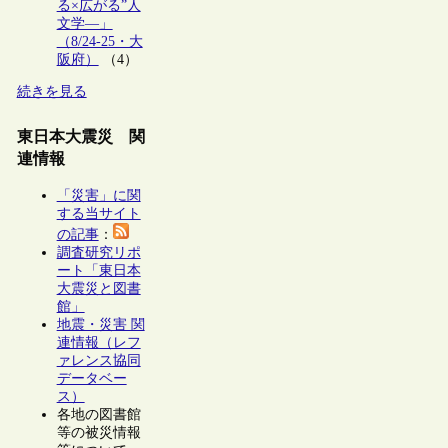
る×広がる”人
文学―」
（8/24-25・大
阪府）
（4）
続きを見る
東日本大震災 関
連情報
「災害」に関
する当サイト
の記事
：
調査研究リポ
ート「東日本
大震災と図書
館」
地震・災害 関
連情報（レフ
ァレンス協同
データベー
ス）
各地の図書館
等の被災情報