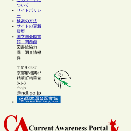
ついて
サイトポリシ
ー
検索の方法
サイトの更新
履歴
国立国会図書
館 関西館
図書館協力
課 調査情報
係
〒619-0287
京都府相楽郡
精華町精華台
8-1-3
chojo