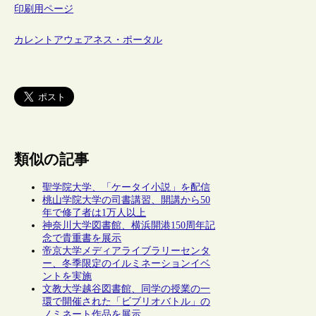
印刷用ページ
カレントアウェアネス・ポータル
類似の記事
聖学院大学、「ケータイ小説」を配信
桃山学院大学の司書講習、開講から50
年で修了者は1万人以上
神奈川大学図書館、横浜開港150周年記
念で貴重書を展示
帝京大学メディアライブラリーセンタ
ー、冬季限定のイルミネーションイベ
ントを実施
文教大学越谷図書館、同学の授業の一
環で開催された「ビブリオバトル」の
ノミネート作品を展示