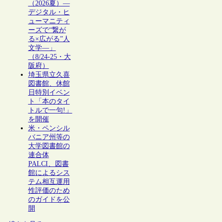
（2026夏）―
デジタル・ヒ
ューマニティ
ーズで“繋が
る×広がる”人
文学―」
（8/24-25・大
阪府）
埼玉県立久喜
図書館、休館
日特別イベン
ト「本のタイ
トルで一句!」
を開催
米・ペンシル
バニア州等の
大学図書館の
連合体
PALCI、図書
館によるシス
テム相互運用
性評価のため
のガイドを公
開