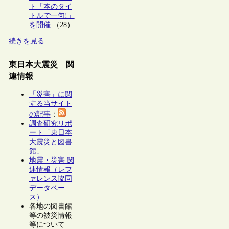
ト「本のタイ
トルで一句!」
を開催
（28）
続きを見る
東日本大震災 関
連情報
「災害」に関
する当サイト
の記事
：
調査研究リポ
ート「東日本
大震災と図書
館」
地震・災害 関
連情報（レフ
ァレンス協同
データベー
ス）
各地の図書館
等の被災情報
等について