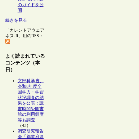
のガイドを公
開
続きを見る
「カレントアウェア
ネス-R」用のRSS：
よく読まれている
コンテンツ（本
日）
文部科学省、
令和8年度全
国学力・学習
状況調査の結
果を公表：読
書時間や図書
館の利用頻度
等も調査
（43）
調査研究報告
会「都道府県