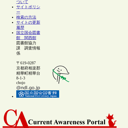
ついて
サイトポリシ
ー
検索の方法
サイトの更新
履歴
国立国会図書
館 関西館
図書館協力
課 調査情報
係
〒619-0287
京都府相楽郡
精華町精華台
8-1-3
chojo