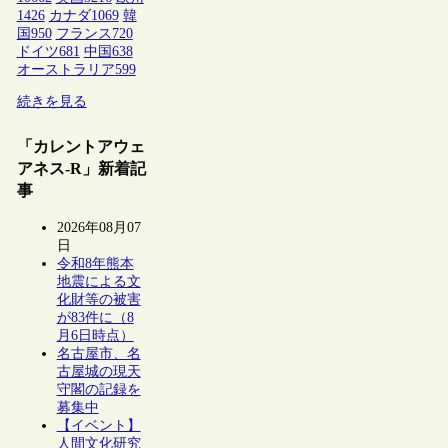
1426
カナダ
1069
韓
国
950
フランス
720
ドイツ
681
中国
638
オーストラリア
599
続きを見る
「カレントアウェ
アネス-R」新着記
事
2026年08月07
日
令和8年熊本
地震による文
化財等の被害
が83件に（8
月6日時点）
名古屋市、名
古屋城の現天
守閣の記録を
募集中
【イベント】
人間文化研究