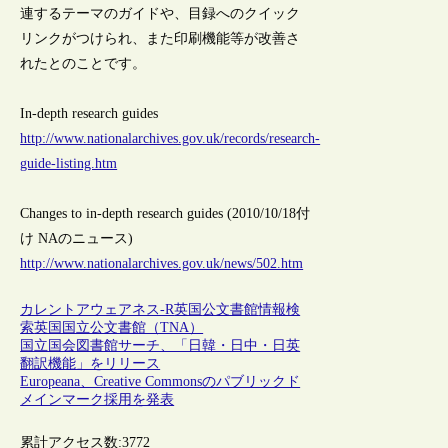
連するテーマのガイドや、目録へのクイック
リンクがつけられ、また印刷機能等が改善さ
れたとのことです。
In-depth research guides
http://www.nationalarchives.gov.uk/records/research-
guide-listing.htm
Changes to in-depth research guides (2010/10/18付
け NAのニュース)
http://www.nationalarchives.gov.uk/news/502.htm
カレントアウェアネス-R
英国
公文書館
情報検
索
英国国立公文書館（TNA）
国立国会図書館サーチ、「日韓・日中・日英
翻訳機能」をリリース
Europeana、Creative Commonsのパブリックド
メインマーク採用を発表
累計アクセス数:
3772