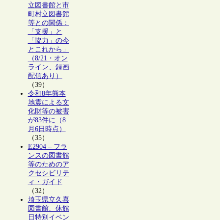
立図書館と市
町村立図書館
等との関係：
「支援」と
「協力」の今
とこれから」
（8/21・オン
ライン、録画
配信あり）
（39）
令和8年熊本
地震による文
化財等の被害
が83件に（8
月6日時点）
（35）
E2904 – フラ
ンスの図書館
等のためのア
クセシビリテ
ィ・ガイド
（32）
埼玉県立久喜
図書館、休館
日特別イベン