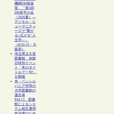
機構DH推進
室、「第5回
DH若手の会
（2026夏）―
デジタル・ヒ
ューマニティ
ーズで“繋が
る×広がる”人
文学―」
（8/24-25・大
阪府）
埼玉県立久喜
図書館、休館
日特別イベン
ト「本のタイ
トルで一句!」
を開催
米・ペンシル
バニア州等の
大学図書館の
連合体
PALCI、図書
館によるシス
テム相互運用
性評価のため