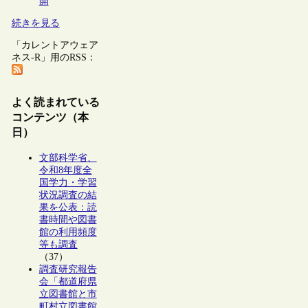
開
続きを見る
「カレントアウェア
ネス-R」用のRSS：
よく読まれている
コンテンツ（本
日）
文部科学省、
令和8年度全
国学力・学習
状況調査の結
果を公表：読
書時間や図書
館の利用頻度
等も調査
（37）
調査研究報告
会「都道府県
立図書館と市
町村立図書館