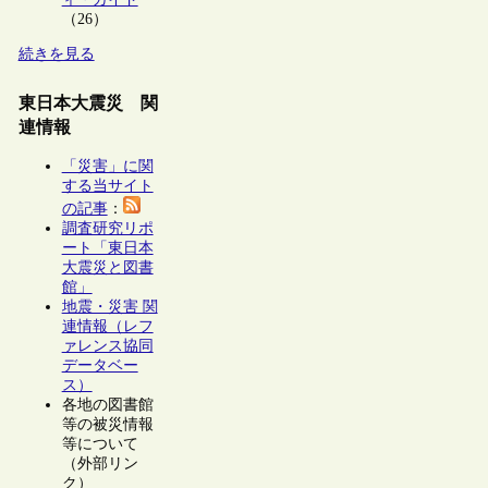
（26）
続きを見る
東日本大震災 関
連情報
「災害」に関
する当サイト
の記事
：
調査研究リポ
ート「東日本
大震災と図書
館」
地震・災害 関
連情報（レフ
ァレンス協同
データベー
ス）
各地の図書館
等の被災情報
等について
（外部リン
ク）