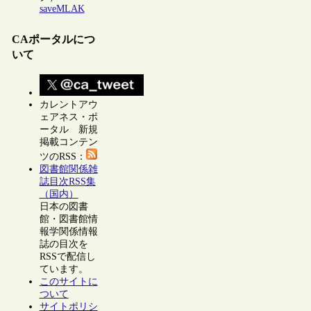
saveMLAK
CAポータルにつ
いて
カレントアウ
ェアネス・ポ
ータル 新規
掲載コンテン
ツのRSS：
図書館関係雑
誌目次RSS集
（国内）
日本の図書
館・図書館情
報学関係情報
誌の目次を
RSSで配信し
ています。
このサイトに
ついて
サイトポリシ