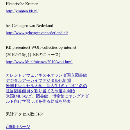
Historische Kranten
http://kranten.kb.nl/
het Geheugen van Nederland
http://www.geheugenvannederland.nl/
KB presenteert WOII-collecties op internet
(2010/9/16付け KBのニュース)
http://www.kb.nl/nieuws/2010/woii.html
カレントアウェアネス-R
オランダ
国立図書館
デジタルアーカイブ
デジタル化
新聞
米国ドレクセル大学、新入生1名ずつに1名の
担当図書館員を割り当てる制度を開始
米国IMLSなど、図書館・博物館にヤングアダ
ルト向け学習ラボを作る助成を発表
累計アクセス数:
5184
印刷用ページ