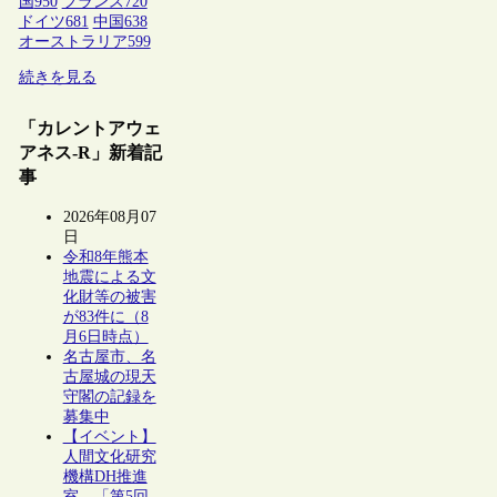
国
950
フランス
720
ドイツ
681
中国
638
オーストラリア
599
続きを見る
「カレントアウェ
アネス-R」新着記
事
2026年08月07
日
令和8年熊本
地震による文
化財等の被害
が83件に（8
月6日時点）
名古屋市、名
古屋城の現天
守閣の記録を
募集中
【イベント】
人間文化研究
機構DH推進
室、「第5回