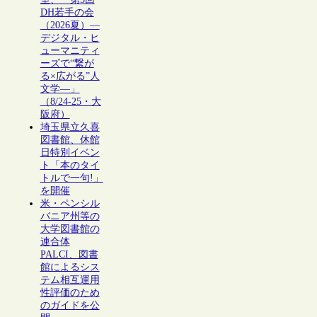
DH若手の会
（2026夏）―
デジタル・ヒ
ューマニティ
ーズで“繋が
る×広がる”人
文学―」
（8/24-25・大
阪府）
埼玉県立久喜
図書館、休館
日特別イベン
ト「本のタイ
トルで一句!」
を開催
米・ペンシル
バニア州等の
大学図書館の
連合体
PALCI、図書
館によるシス
テム相互運用
性評価のため
のガイドを公