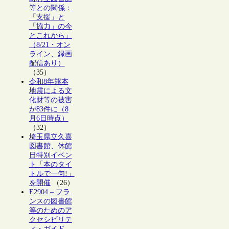
等との関係：
「支援」と
「協力」の今
とこれから」
（8/21・オン
ライン、録画
配信あり）
（35）
令和8年熊本
地震による文
化財等の被害
が83件に（8
月6日時点）
（32）
埼玉県立久喜
図書館、休館
日特別イベン
ト「本のタイ
トルで一句!」
を開催
（26）
E2904 – フラ
ンスの図書館
等のためのア
クセシビリテ
ィ・ガイド