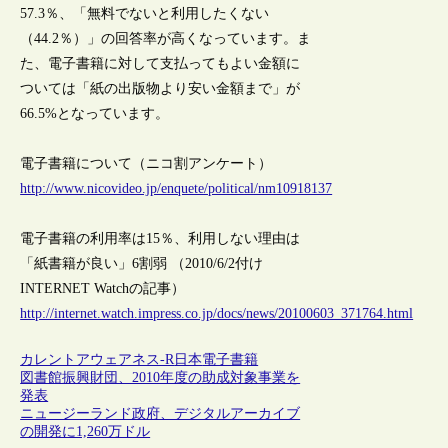
57.3％、「無料でないと利用したくない
（44.2％）」の回答率が高くなっています。ま
た、電子書籍に対して支払ってもよい金額に
ついては「紙の出版物より安い金額まで」が
66.5%となっています。
電子書籍について（ニコ割アンケート）
http://www.nicovideo.jp/enquete/political/nm10918137
電子書籍の利用率は15％、利用しない理由は
「紙書籍が良い」6割弱 （2010/6/2付け
INTERNET Watchの記事）
http://internet.watch.impress.co.jp/docs/news/20100603_371764.html
カレントアウェアネス-R
日本
電子書籍
図書館振興財団、2010年度の助成対象事業を
発表
ニュージーランド政府、デジタルアーカイブ
の開発に1,260万ドル