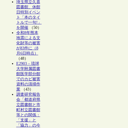
埼玉県立久喜
図書館、休館
日特別イベン
ト「本のタイ
トルで一句!」
を開催
（50）
令和8年熊本
地震による文
化財等の被害
が83件に（8
月6日時点）
（48）
E2903 – 琉球
大学附属図書
館医学部分館
でのカビ被害
資料の清掃作
業
（43）
調査研究報告
会「都道府県
立図書館と市
町村立図書館
等との関係：
「支援」と
「協力」の今