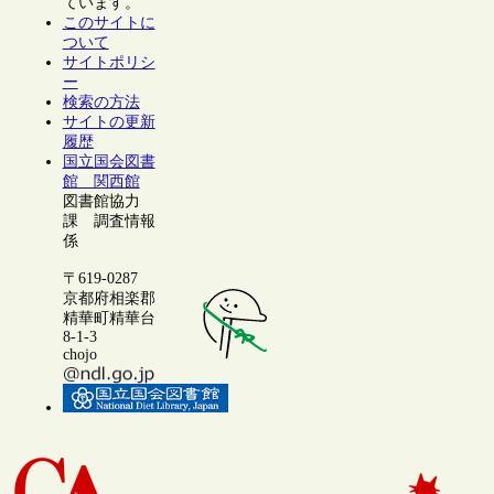
ています。
このサイトに
ついて
サイトポリシ
ー
検索の方法
サイトの更新
履歴
国立国会図書
館 関西館
図書館協力
課 調査情報
係
〒619-0287
京都府相楽郡
精華町精華台
8-1-3
chojo