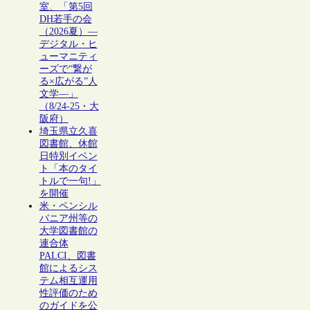
室、「第5回
DH若手の会
（2026夏）―
デジタル・ヒ
ューマニティ
ーズで“繋が
る×広がる”人
文学―」
（8/24-25・大
阪府）
埼玉県立久喜
図書館、休館
日特別イベン
ト「本のタイ
トルで一句!」
を開催
米・ペンシル
バニア州等の
大学図書館の
連合体
PALCI、図書
館によるシス
テム相互運用
性評価のため
のガイドを公