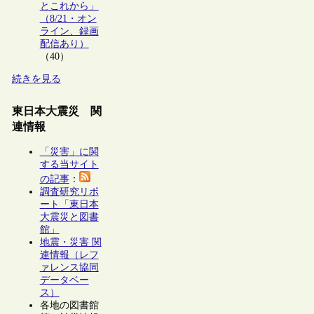
とこれから」
（8/21・オン
ライン、録画
配信あり）
（40）
続きを見る
東日本大震災 関
連情報
「災害」に関
する当サイト
の記事
：
調査研究リポ
ート「東日本
大震災と図書
館」
地震・災害 関
連情報（レフ
ァレンス協同
データベー
ス）
各地の図書館