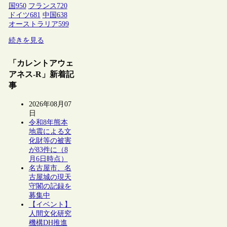
国
950
フランス
720
ドイツ
681
中国
638
オーストラリア
599
続きを見る
「カレントアウェ
アネス-R」新着記
事
2026年08月07
日
令和8年熊本
地震による文
化財等の被害
が83件に（8
月6日時点）
名古屋市、名
古屋城の現天
守閣の記録を
募集中
【イベント】
人間文化研究
機構DH推進