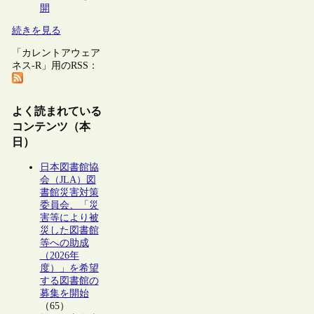
開
続きを見る
「カレントアウェア
ネス-R」用のRSS：
よく読まれている
コンテンツ（本
日）
日本図書館協
会（JLA）図
書館災害対策
委員会、「災
害等により被
災した図書館
等への助成
（2026年
度）」を希望
する図書館の
募集を開始
（65）