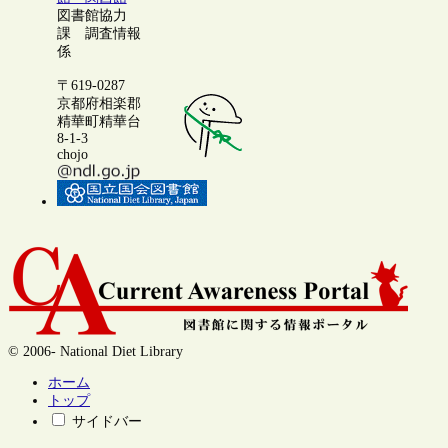
図書館協力
課 調査情報
係
〒619-0287
京都府相楽郡
精華町精華台
8-1-3
chojo
© 2006- National Diet Library
ホーム
トップ
サイドバー