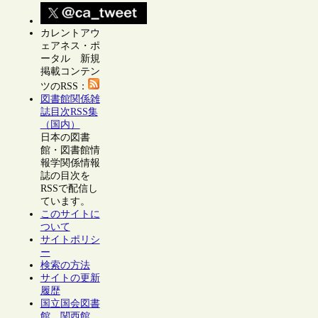
カレントアウ
ェアネス・ポ
ータル 新規
掲載コンテン
ツのRSS：
図書館関係雑
誌目次RSS集
（国内）
日本の図書
館・図書館情
報学関係情報
誌の目次を
RSSで配信し
ています。
このサイトに
ついて
サイトポリシ
ー
検索の方法
サイトの更新
履歴
国立国会図書
館 関西館