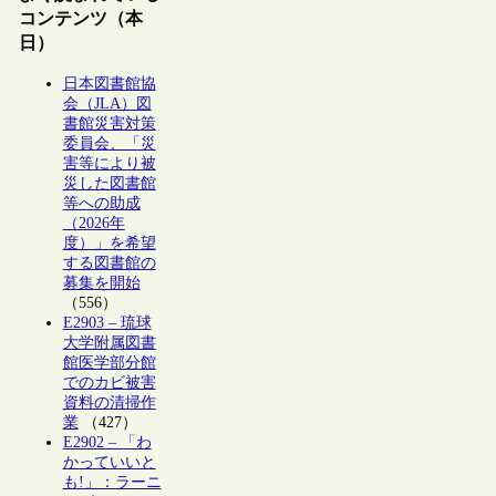
コンテンツ（本
日）
日本図書館協
会（JLA）図
書館災害対策
委員会、「災
害等により被
災した図書館
等への助成
（2026年
度）」を希望
する図書館の
募集を開始
（556）
E2903 – 琉球
大学附属図書
館医学部分館
でのカビ被害
資料の清掃作
業
（427）
E2902 – 「わ
かっていいと
も!」：ラーニ