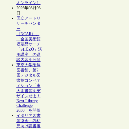
オンライン）
2026年08月06
日
国立アートリ
サーチセンタ
ー
（NCAR）、
「全国美術館
収蔵品サーチ
「SHŪZŌ」活
用講座」の鼎
談内容を公開
東京大学附属
図書館、第2
回デジタル図
書館コンペテ
ィション「東
大図書館をデ
ザインせよ！
Next Library
Challenge
2030」を開催
イタリア図書
館協会、乳幼
児向け読書推