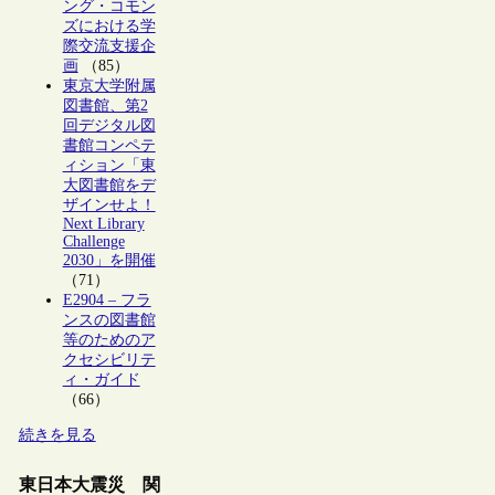
ング・コモン
ズにおける学
際交流支援企
画
（85）
東京大学附属
図書館、第2
回デジタル図
書館コンペテ
ィション「東
大図書館をデ
ザインせよ！
Next Library
Challenge
2030」を開催
（71）
E2904 – フラ
ンスの図書館
等のためのア
クセシビリテ
ィ・ガイド
（66）
続きを見る
東日本大震災 関