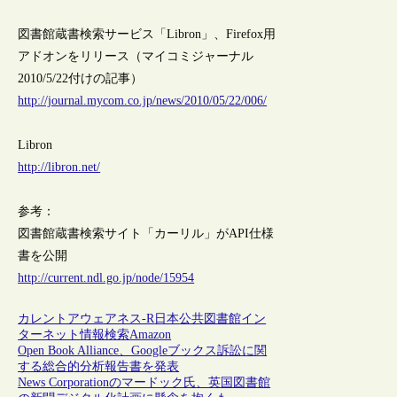
図書館蔵書検索サービス「Libron」、Firefox用
アドオンをリリース（マイコミジャーナル
2010/5/22付けの記事）
http://journal.mycom.co.jp/news/2010/05/22/006/
Libron
http://libron.net/
参考：
図書館蔵書検索サイト「カーリル」がAPI仕様
書を公開
http://current.ndl.go.jp/node/15954
カレントアウェアネス-R
日本
公共図書館
イン
ターネット
情報検索
Amazon
Open Book Alliance、Googleブックス訴訟に関
する総合的分析報告書を発表
News Corporationのマードック氏、英国図書館