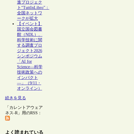
進プロジェク
ト“TuttInLibro”：
全国ネットワ
ークが拡大
【イベント】
国立国会図書
館（NDL）、
科学技術に関
する調査プロ
ジェクト2026
シンポジウム
「AI for
Science―科学
技術政策への
インパクト
―」（9/11・
オンライン）
続きを見る
「カレントアウェア
ネス-R」用のRSS：
よく読まれている