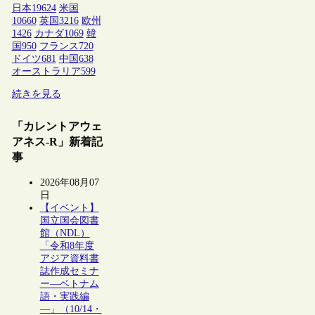
日本
19624
米国
10660
英国
3216
欧州
1426
カナダ
1069
韓
国
950
フランス
720
ドイツ
681
中国
638
オーストラリア
599
続きを見る
「カレントアウェ
アネス-R」新着記
事
2026年08月07
日
【イベント】
国立国会図書
館（NDL）
「令和8年度
アジア資料書
誌作成セミナ
ー―ベトナム
語・実践編
―」（10/14・