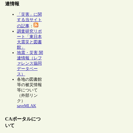
連情報
「災害」に関
する当サイト
の記事
：
調査研究リポ
ート「東日本
大震災と図書
館」
地震・災害 関
連情報（レフ
ァレンス協同
データベー
ス）
各地の図書館
等の被災情報
等について
（外部リン
ク）
saveMLAK
CAポータルにつ
いて