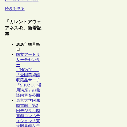
続きを見る
「カレントアウェ
アネス-R」新着記
事
2026年08月06
日
国立アートリ
サーチセンタ
ー
（NCAR）、
「全国美術館
収蔵品サーチ
「SHŪZŌ」活
用講座」の鼎
談内容を公開
東京大学附属
図書館、第2
回デジタル図
書館コンペテ
ィション「東
大図書館をデ