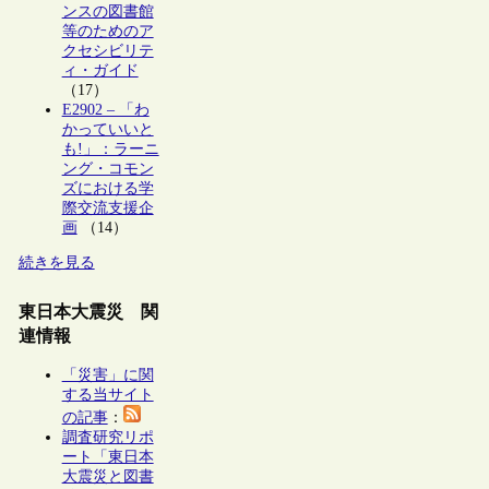
ンスの図書館
等のためのア
クセシビリテ
ィ・ガイド
（17）
E2902 – 「わ
かっていいと
も!」：ラーニ
ング・コモン
ズにおける学
際交流支援企
画
（14）
続きを見る
東日本大震災 関
連情報
「災害」に関
する当サイト
の記事
：
調査研究リポ
ート「東日本
大震災と図書