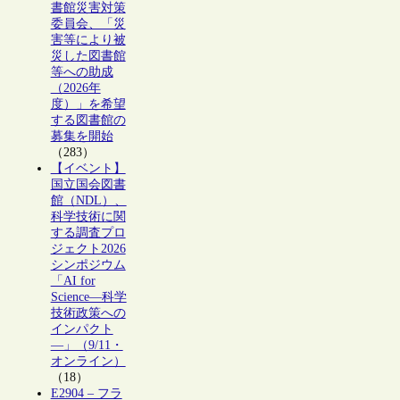
書館災害対策
委員会、「災
害等により被
災した図書館
等への助成
（2026年
度）」を希望
する図書館の
募集を開始
（283）
【イベント】
国立国会図書
館（NDL）、
科学技術に関
する調査プロ
ジェクト2026
シンポジウム
「AI for
Science―科学
技術政策への
インパクト
―」（9/11・
オンライン）
（18）
E2904 – フラ