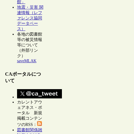
館」
地震・災害 関
連情報（レフ
ァレンス協同
データベー
ス）
各地の図書館
等の被災情報
等について
（外部リン
ク）
saveMLAK
CAポータルにつ
いて
カレントアウ
ェアネス・ポ
ータル 新規
掲載コンテン
ツのRSS：
図書館関係雑