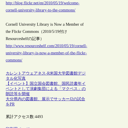
http://blog.flickr.net/en/2010/05/19/welcome-
cornell-university-library-to-the-commons/
Cornell University Library is Now a Member of
the Flickr Commons（2010/5/19付け
Resourceshelfの記事）
http://www.resourceshelf.com/2010/05/19/cornell-
university-library-is-now-a-member-of-the-flickr-
commons/
カレントアウェアネス-R
米国
大学図書館
デジ
タル化
写真
【イベント】国立国会図書館、国民読書年イ
ベントとして演劇集団による「マクベス」の
朗読等を開催
大分県内の図書館、展示でサッカーJ2の試合
をPR
累計アクセス数:
4493