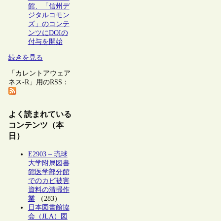
館、「信州デ
ジタルコモン
ズ」のコンテ
ンツにDOIの
付与を開始
続きを見る
「カレントアウェア
ネス-R」用のRSS：
よく読まれている
コンテンツ（本
日）
E2903 – 琉球
大学附属図書
館医学部分館
でのカビ被害
資料の清掃作
業
（283）
日本図書館協
会（JLA）図