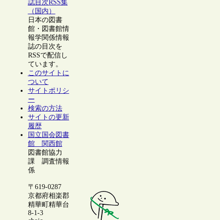
誌目次RSS集
（国内）
日本の図書
館・図書館情
報学関係情報
誌の目次を
RSSで配信し
ています。
このサイトに
ついて
サイトポリシ
ー
検索の方法
サイトの更新
履歴
国立国会図書
館 関西館
図書館協力
課 調査情報
係
〒619-0287
京都府相楽郡
精華町精華台
8-1-3