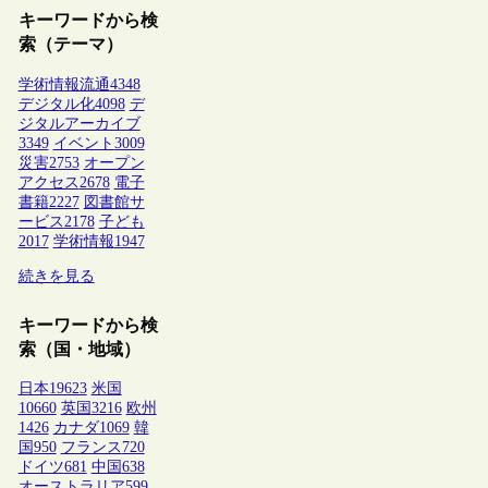
キーワードから検
索（テーマ）
学術情報流通
4348
デジタル化
4098
デ
ジタルアーカイブ
3349
イベント
3009
災害
2753
オープン
アクセス
2678
電子
書籍
2227
図書館サ
ービス
2178
子ども
2017
学術情報
1947
続きを見る
キーワードから検
索（国・地域）
日本
19623
米国
10660
英国
3216
欧州
1426
カナダ
1069
韓
国
950
フランス
720
ドイツ
681
中国
638
オーストラリア
599