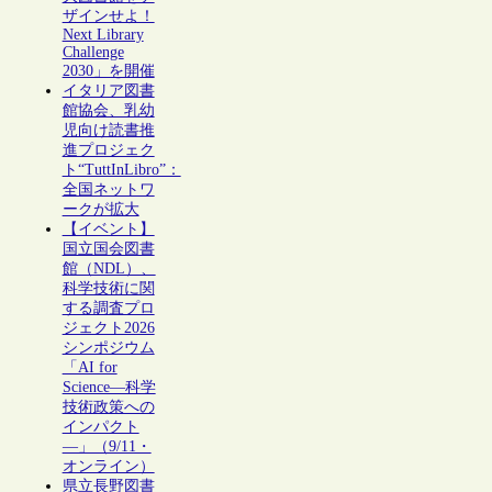
ザインせよ！
Next Library
Challenge
2030」を開催
イタリア図書
館協会、乳幼
児向け読書推
進プロジェク
ト“TuttInLibro”：
全国ネットワ
ークが拡大
【イベント】
国立国会図書
館（NDL）、
科学技術に関
する調査プロ
ジェクト2026
シンポジウム
「AI for
Science―科学
技術政策への
インパクト
―」（9/11・
オンライン）
県立長野図書