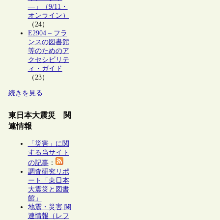
―」（9/11・
オンライン）
（24）
E2904 – フラ
ンスの図書館
等のためのア
クセシビリテ
ィ・ガイド
（23）
続きを見る
東日本大震災 関
連情報
「災害」に関
する当サイト
の記事
：
調査研究リポ
ート「東日本
大震災と図書
館」
地震・災害 関
連情報（レフ