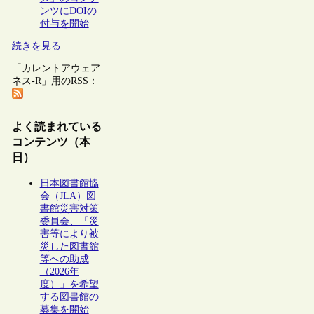
ンツにDOIの
付与を開始
続きを見る
「カレントアウェア
ネス-R」用のRSS：
よく読まれている
コンテンツ（本
日）
日本図書館協
会（JLA）図
書館災害対策
委員会、「災
害等により被
災した図書館
等への助成
（2026年
度）」を希望
する図書館の
募集を開始