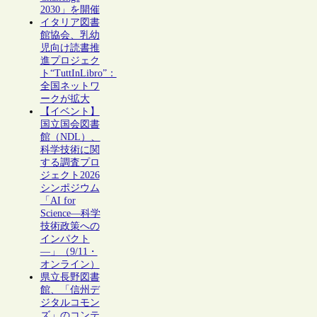
2030」を開催
イタリア図書
館協会、乳幼
児向け読書推
進プロジェク
ト“TuttInLibro”：
全国ネットワ
ークが拡大
【イベント】
国立国会図書
館（NDL）、
科学技術に関
する調査プロ
ジェクト2026
シンポジウム
「AI for
Science―科学
技術政策への
インパクト
―」（9/11・
オンライン）
県立長野図書
館、「信州デ
ジタルコモン
ズ」のコンテ