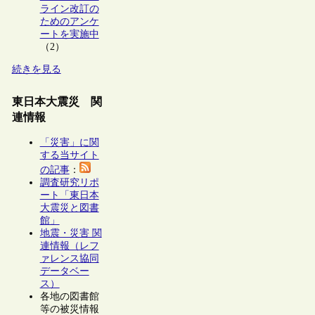
ライン改訂の
ためのアンケ
ートを実施中
（2）
続きを見る
東日本大震災 関
連情報
「災害」に関
する当サイト
の記事
：
調査研究リポ
ート「東日本
大震災と図書
館」
地震・災害 関
連情報（レフ
ァレンス協同
データベー
ス）
各地の図書館
等の被災情報