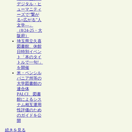
デジタル・ヒ
ューマニティ
ーズで“繋が
る×広がる”人
文学―」
（8/24-25・大
阪府）
埼玉県立久喜
図書館、休館
日特別イベン
ト「本のタイ
トルで一句!」
を開催
米・ペンシル
バニア州等の
大学図書館の
連合体
PALCI、図書
館によるシス
テム相互運用
性評価のため
のガイドを公
開
続きを見る