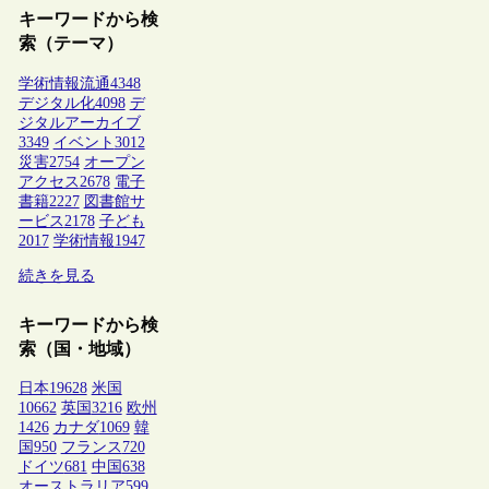
キーワードから検
索（テーマ）
学術情報流通
4348
デジタル化
4098
デ
ジタルアーカイブ
3349
イベント
3012
災害
2754
オープン
アクセス
2678
電子
書籍
2227
図書館サ
ービス
2178
子ども
2017
学術情報
1947
続きを見る
キーワードから検
索（国・地域）
日本
19628
米国
10662
英国
3216
欧州
1426
カナダ
1069
韓
国
950
フランス
720
ドイツ
681
中国
638
オーストラリア
599