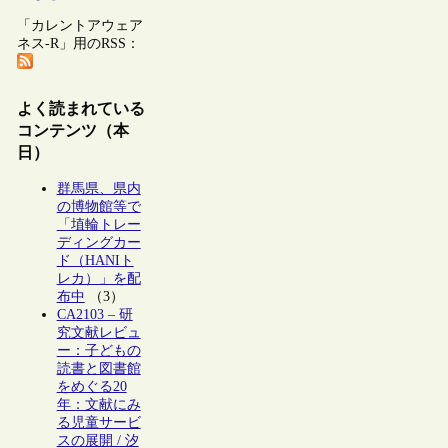
「カレントアウェア
ネス-R」用のRSS：
よく読まれている
コンテンツ（本
日）
群馬県、県内
の博物館等で
「埴輪トレー
ディングカー
ド（HANIト
レカ）」を配
布中
（3）
CA2103 – 研
究文献レビュ
ー：子どもの
読書と図書館
をめぐる20
年：文献にみ
る児童サービ
スの展開 / 汐