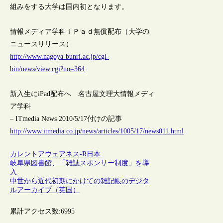
組みをする大学は国内初となります。
情報メディア学科ｉＰａｄ無償配布（大学の
ニュースリリース）
http://www.nagoya-bunri.ac.jp/cgi-
bin/news/view.cgi?no=364
新入生にiPad配布へ 名古屋文理大情報メディ
ア学科
– ITmedia News 2010/5/17付けの記事
http://www.itmedia.co.jp/news/articles/1005/17/news011.html
カレントアウェアネス-R
日本
岐阜県図書館、「雑誌スポンサー制度」を導
入
中世から近代初期にかけての雑記帳のデジタ
ルアーカイブ（英国）
累計アクセス数:
6995