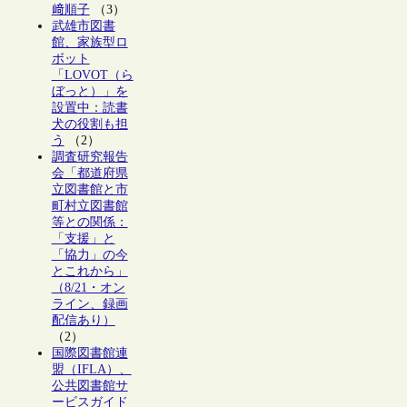
﨑順子
（3）
武雄市図書
館、家族型ロ
ボット
「LOVOT（ら
ぼっと）」を
設置中：読書
犬の役割も担
う
（2）
調査研究報告
会「都道府県
立図書館と市
町村立図書館
等との関係：
「支援」と
「協力」の今
とこれから」
（8/21・オン
ライン、録画
配信あり）
（2）
国際図書館連
盟（IFLA）、
公共図書館サ
ービスガイド