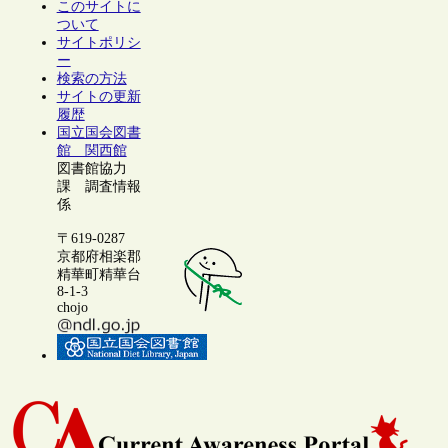
このサイトに
ついて
サイトポリシ
ー
検索の方法
サイトの更新
履歴
国立国会図書
館 関西館
図書館協力
課 調査情報
係
〒619-0287
京都府相楽郡
精華町精華台
8-1-3
chojo