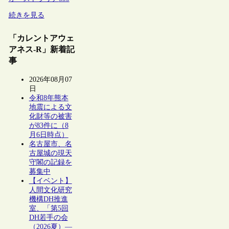
続きを見る
「カレントアウェ
アネス-R」新着記
事
2026年08月07
日
令和8年熊本
地震による文
化財等の被害
が83件に（8
月6日時点）
名古屋市、名
古屋城の現天
守閣の記録を
募集中
【イベント】
人間文化研究
機構DH推進
室、「第5回
DH若手の会
（2026夏）―