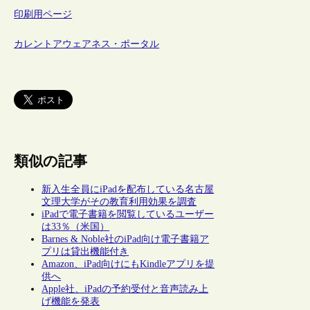
印刷用ページ
カレントアウェアネス・ポータル
類似の記事
新入生全員にiPadを配布している名古屋
文理大学がその教育利用効果を調査
iPadで電子書籍を閲覧しているユーザー
は33％（米国）
Barnes & Noble社のiPad向け電子書籍ア
プリは貸出機能付き
Amazon、iPad向けにもKindleアプリを提
供へ
Apple社、iPadの予約受付と音声読み上
げ機能を発表