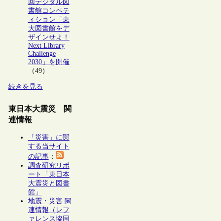
回デジタル図
書館コンペテ
ィション「東
大図書館をデ
ザインせよ！
Next Library
Challenge
2030」を開催
（49）
続きを見る
東日本大震災 関
連情報
「災害」に関
する当サイト
の記事
：
調査研究リポ
ート「東日本
大震災と図書
館」
地震・災害 関
連情報（レフ
ァレンス協同