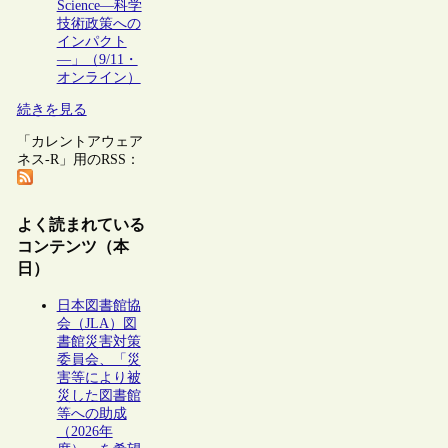
Science―科学
技術政策への
インパクト
―」（9/11・
オンライン）
続きを見る
「カレントアウェア
ネス-R」用のRSS：
よく読まれている
コンテンツ（本
日）
日本図書館協
会（JLA）図
書館災害対策
委員会、「災
害等により被
災した図書館
等への助成
（2026年