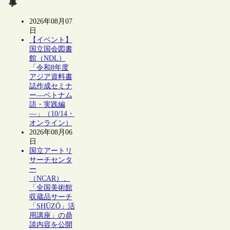
事
2026年08月07
日
【イベント】
国立国会図書
館（NDL）
「令和8年度
アジア資料書
誌作成セミナ
ー―ベトナム
語・実践編
―」（10/14・
オンライン）
2026年08月06
日
国立アートリ
サーチセンタ
ー
（NCAR）、
「全国美術館
収蔵品サーチ
「SHŪZŌ」活
用講座」の鼎
談内容を公開