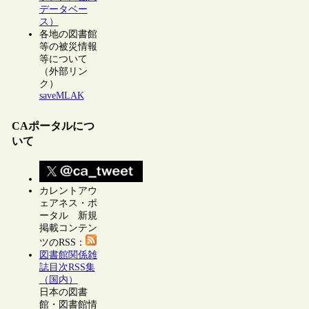
データベー
ス）
各地の図書館
等の被災情報
等について
（外部リン
ク）
saveMLAK
CAポータルにつ
いて
カレントアウ
ェアネス・ポ
ータル 新規
掲載コンテン
ツのRSS：
図書館関係雑
誌目次RSS集
（国内）
日本の図書
館・図書館情