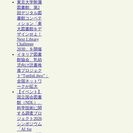
東京大学附属
図書館、第2
回デジタル図
書館コンペテ
ィション「東
大図書館をデ
ザインせよ！
Next Library
Challenge
2030」を開催
イタリア図書
館協会、乳幼
児向け読書推
進プロジェク
ト“TuttInLibro”：
全国ネットワ
ークが拡大
【イベント】
国立国会図書
館（NDL）、
科学技術に関
する調査プロ
ジェクト2026
シンポジウム
「AI for