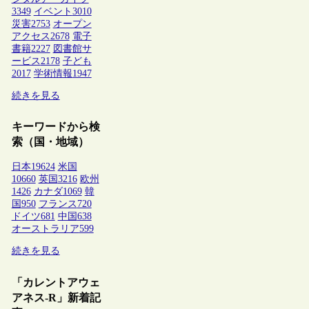
3349
イベント
3010
災害
2753
オープン
アクセス
2678
電子
書籍
2227
図書館サ
ービス
2178
子ども
2017
学術情報
1947
続きを見る
キーワードから検
索（国・地域）
日本
19624
米国
10660
英国
3216
欧州
1426
カナダ
1069
韓
国
950
フランス
720
ドイツ
681
中国
638
オーストラリア
599
続きを見る
「カレントアウェ
アネス-R」新着記