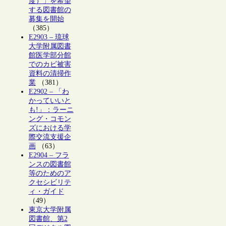
度）」を希望
する図書館の
募集を開始
（385）
E2903 – 琉球
大学附属図書
館医学部分館
でのカビ被害
資料の清掃作
業
（381）
E2902 – 「わ
かっていいと
も!」：ラーニ
ング・コモン
ズにおける学
際交流支援企
画
（63）
E2904 – フラ
ンスの図書館
等のためのア
クセシビリテ
ィ・ガイド
（49）
東京大学附属
図書館、第2