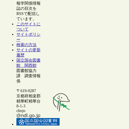
報学関係情報
誌の目次を
RSSで配信し
ています。
このサイトに
ついて
サイトポリシ
ー
検索の方法
サイトの更新
履歴
国立国会図書
館 関西館
図書館協力
課 調査情報
係
〒619-0287
京都府相楽郡
精華町精華台
8-1-3
chojo