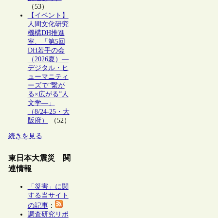
（53）
【イベント】
人間文化研究
機構DH推進
室、「第5回
DH若手の会
（2026夏）―
デジタル・ヒ
ューマニティ
ーズで“繋が
る×広がる”人
文学―」
（8/24-25・大
阪府）
（52）
続きを見る
東日本大震災 関
連情報
「災害」に関
する当サイト
の記事
：
調査研究リポ