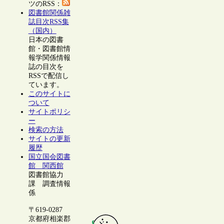
ツのRSS：
図書館関係雑
誌目次RSS集
（国内）
日本の図書
館・図書館情
報学関係情報
誌の目次を
RSSで配信し
ています。
このサイトに
ついて
サイトポリシ
ー
検索の方法
サイトの更新
履歴
国立国会図書
館 関西館
図書館協力
課 調査情報
係
〒619-0287
京都府相楽郡