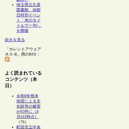
埼玉県立久喜
図書館、休館
日特別イベン
ト「本のタイ
トルで一句!」
を開催
続きを見る
「カレントアウェア
ネス-R」用のRSS：
よく読まれている
コンテンツ（本
日）
令和8年熊本
地震による文
化財等の被害
が83件に（8
月6日時点）
（76）
町田市立中央