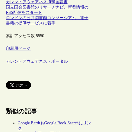
カレントアウェアネス-R
韓国
読書
国立国会図書館のリサーチナビ、新着情報の
RSS配信をスタート
ロンドンの公共図書館コンソーシアム、電子
書籍の提供サービスに着手
累計アクセス数:
5550
印刷用ページ
カレントアウェアネス・ポータル
類似の記事
Google EarthもGoogle Book Searchにリン
ク