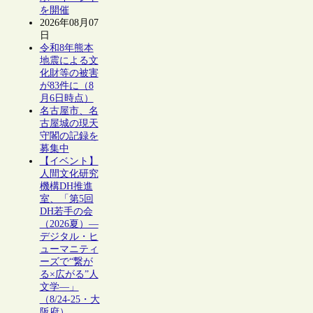
を開催
2026年08月07
日
令和8年熊本
地震による文
化財等の被害
が83件に（8
月6日時点）
名古屋市、名
古屋城の現天
守閣の記録を
募集中
【イベント】
人間文化研究
機構DH推進
室、「第5回
DH若手の会
（2026夏）―
デジタル・ヒ
ューマニティ
ーズで“繋が
る×広がる”人
文学―」
（8/24-25・大
阪府）