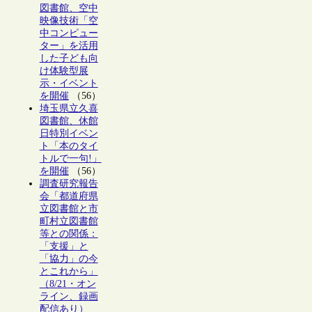
図書館、空中
映像技術「空
中コンピュー
ター」を活用
した子ども向
け体験型展
示・イベント
を開催
（56）
埼玉県立久喜
図書館、休館
日特別イベン
ト「本のタイ
トルで一句!」
を開催
（56）
調査研究報告
会「都道府県
立図書館と市
町村立図書館
等との関係：
「支援」と
「協力」の今
とこれから」
（8/21・オン
ライン、録画
配信あり）