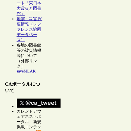
ート「東日本
大震災と図書
館」
地震・災害 関
連情報（レフ
ァレンス協同
データベー
ス）
各地の図書館
等の被災情報
等について
（外部リン
ク）
saveMLAK
CAポータルにつ
いて
カレントアウ
ェアネス・ポ
ータル 新規
掲載コンテン