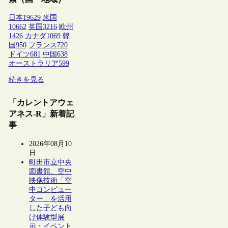
日本
19629
米国
10662
英国
3216
欧州
1426
カナダ
1069
韓
国
950
フランス
720
ドイツ
681
中国
638
オーストラリア
599
続きを見る
「カレントアウェ
アネス-R」新着記
事
2026年08月10
日
町田市立中央
図書館、空中
映像技術「空
中コンピュー
ター」を活用
した子ども向
け体験型展
示・イベント