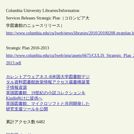
Columbia University Libraries/Information
Services Releases Strategic Plan（コロンビア大
学図書館のニュースリリース）
http://www.columbia.edu/cu/lweb/news/libraries/2010/20100208.stratplan.
Strategic Plan 2010-2013
http://www.columbia.edu/cu/lweb/img/assets/6675/CULIS_Strategic_Plan_
2013.pdf
カレントアウェアネス-R
米国
大学図書館
デジ
タル資料
図書館政策
情報アクセス
蔵書構築
電
子情報資源
英国図書館、19世紀の小説コレクションを
Kindle向けに提供へ
英国図書館、マイクロソフトと共同開発した
研究支援ツールを公開
累計アクセス数:
6482