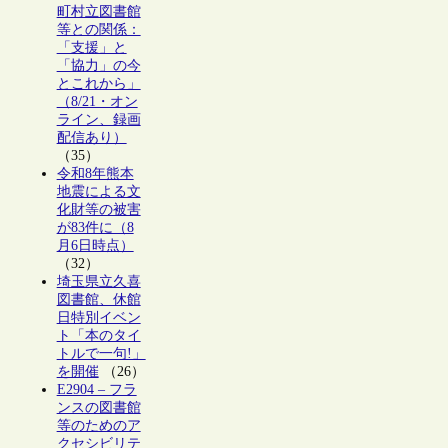
町村立図書館
等との関係：
「支援」と
「協力」の今
とこれから」
（8/21・オン
ライン、録画
配信あり）
（35）
令和8年熊本
地震による文
化財等の被害
が83件に（8
月6日時点）
（32）
埼玉県立久喜
図書館、休館
日特別イベン
ト「本のタイ
トルで一句!」
を開催
（26）
E2904 – フラ
ンスの図書館
等のためのア
クセシビリテ