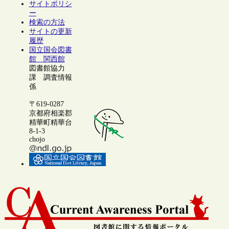
サイトポリシ
ー
検索の方法
サイトの更新
履歴
国立国会図書
館 関西館
図書館協力
課 調査情報
係
〒619-0287
京都府相楽郡
精華町精華台
8-1-3
chojo