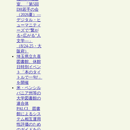
室、「第5回
DH若手の会
（2026夏）―
デジタル・ヒ
ューマニティ
ーズで“繋が
る×広がる”人
文学―」
（8/24-25・大
阪府）
埼玉県立久喜
図書館、休館
日特別イベン
ト「本のタイ
トルで一句!」
を開催
米・ペンシル
バニア州等の
大学図書館の
連合体
PALCI、図書
館によるシス
テム相互運用
性評価のため
のガイドを公