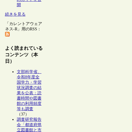
開
続きを見る
「カレントアウェア
ネス-R」用のRSS：
よく読まれている
コンテンツ（本
日）
文部科学省、
令和8年度全
国学力・学習
状況調査の結
果を公表：読
書時間や図書
館の利用頻度
等も調査
（37）
調査研究報告
会「都道府県
立図書館と市