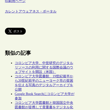
印刷用ページ
カレントアウェアネス・ポータル
類似の記事
コロンビア大学、中世研究のデジタル
リソースの利用に関する国際会議のウ
ェブサイトを開設（米国）
コロンビア大学図書館、19世紀後半か
ら20世紀前半のニューヨーク市の貧困
を伝える写真のデジタルアーカイブを
公開
Google Book Searchにコロンビア大学が
参加
コロンビア大学図書館と韓国国立中央
図書館が提携して貴重書をデジタル化