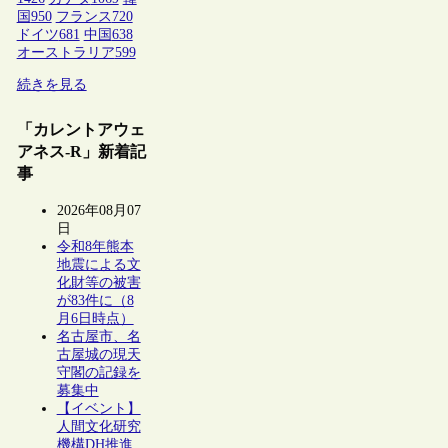
国
950
フランス
720
ドイツ
681
中国
638
オーストラリア
599
続きを見る
「カレントアウェ
アネス-R」新着記
事
2026年08月07
日
令和8年熊本
地震による文
化財等の被害
が83件に（8
月6日時点）
名古屋市、名
古屋城の現天
守閣の記録を
募集中
【イベント】
人間文化研究
機構DH推進