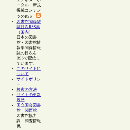
ータル 新規
掲載コンテン
ツのRSS：
図書館関係雑
誌目次RSS集
（国内）
日本の図書
館・図書館情
報学関係情報
誌の目次を
RSSで配信し
ています。
このサイトに
ついて
サイトポリシ
ー
検索の方法
サイトの更新
履歴
国立国会図書
館 関西館
図書館協力
課 調査情報
係