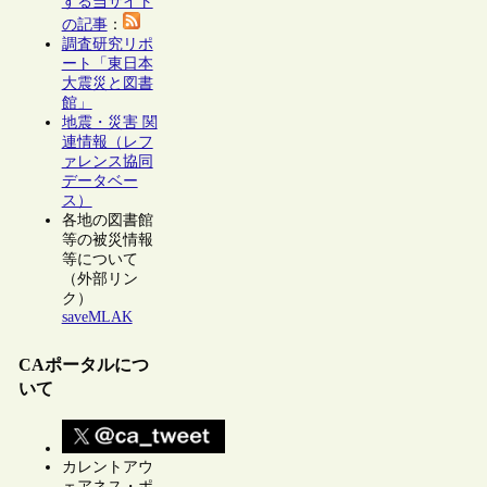
する当サイト
の記事
：
調査研究リポ
ート「東日本
大震災と図書
館」
地震・災害 関
連情報（レフ
ァレンス協同
データベー
ス）
各地の図書館
等の被災情報
等について
（外部リン
ク）
saveMLAK
CAポータルにつ
いて
カレントアウ
ェアネス・ポ