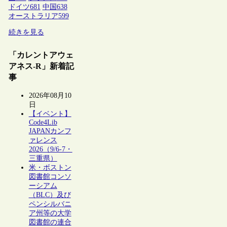
ドイツ
681
中国
638
オーストラリア
599
続きを見る
「カレントアウェ
アネス-R」新着記
事
2026年08月10
日
【イベント】
Code4Lib
JAPANカンフ
ァレンス
2026（9/6-7・
三重県）
米・ボストン
図書館コンソ
ーシアム
（BLC）及び
ペンシルバニ
ア州等の大学
図書館の連合