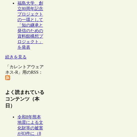
福島大学、創
立80周年記念
プロジェクト
の一環として
「知の継承と
発信のための
資料館構想プ
ロジェクト」
を発表
続きを見る
「カレントアウェア
ネス-R」用のRSS：
よく読まれている
コンテンツ（本
日）
令和8年熊本
地震による文
化財等の被害
が83件に（8