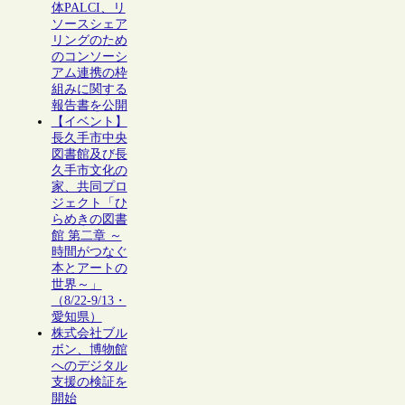
体PALCI、リ
ソースシェア
リングのため
のコンソーシ
アム連携の枠
組みに関する
報告書を公開
【イベント】
長久手市中央
図書館及び長
久手市文化の
家、共同プロ
ジェクト「ひ
らめきの図書
館 第二章 ～
時間がつなぐ
本とアートの
世界～」
（8/22-9/13・
愛知県）
株式会社ブル
ボン、博物館
へのデジタル
支援の検証を
開始