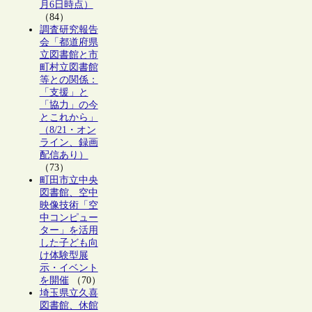
月6日時点）
（84）
調査研究報告
会「都道府県
立図書館と市
町村立図書館
等との関係：
「支援」と
「協力」の今
とこれから」
（8/21・オン
ライン、録画
配信あり）
（73）
町田市立中央
図書館、空中
映像技術「空
中コンピュー
ター」を活用
した子ども向
け体験型展
示・イベント
を開催
（70）
埼玉県立久喜
図書館、休館