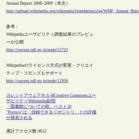
Annual Report 2008–2009（本文）
http://upload.wikimedia.org/wikipedia/foundation/a/a4/WMF_Annual_Rep
参考：
Wikipediaユーザビリティ調査結果のプレビュ
ーが公開
http://current.ndl.go.jp/node/12723
Wikipediaのライセンス方式が変更－クリエイ
ティブ・コモンズもサポート
http://current.ndl.go.jp/node/12958
カレントアウェアネス-R
Creative Commons
ユー
ザビリティ
Wikimedia財団
「図書館についての歌」ベスト10
“Portico”は「信頼できるリポジトリ」との評価
が発表される
累計アクセス数:
4612