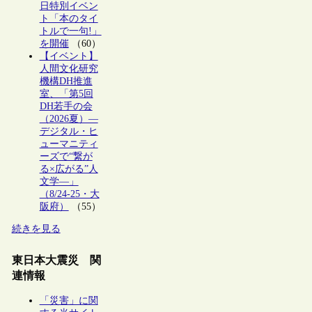
日特別イベン
ト「本のタイ
トルで一句!」
を開催
（60）
【イベント】
人間文化研究
機構DH推進
室、「第5回
DH若手の会
（2026夏）―
デジタル・ヒ
ューマニティ
ーズで“繋が
る×広がる”人
文学―」
（8/24-25・大
阪府）
（55）
続きを見る
東日本大震災 関
連情報
「災害」に関