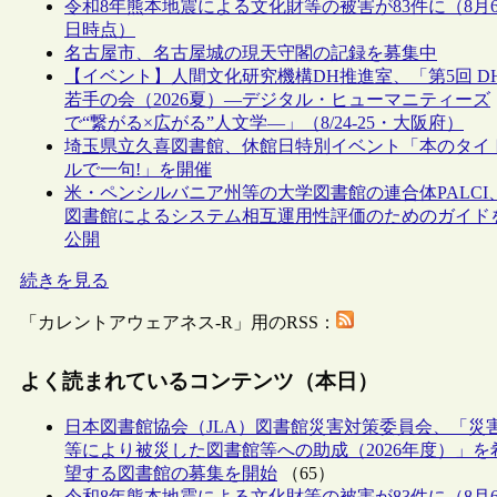
令和8年熊本地震による文化財等の被害が83件に（8月
日時点）
名古屋市、名古屋城の現天守閣の記録を募集中
【イベント】人間文化研究機構DH推進室、「第5回 D
若手の会（2026夏）―デジタル・ヒューマニティーズ
で“繋がる×広がる”人文学―」（8/24-25・大阪府）
埼玉県立久喜図書館、休館日特別イベント「本のタイ
ルで一句!」を開催
米・ペンシルバニア州等の大学図書館の連合体PALCI
図書館によるシステム相互運用性評価のためのガイド
公開
続きを見る
「カレントアウェアネス-R」用のRSS：
よく読まれているコンテンツ（本日）
日本図書館協会（JLA）図書館災害対策委員会、「災
等により被災した図書館等への助成（2026年度）」を
望する図書館の募集を開始
（65）
令和8年熊本地震による文化財等の被害が83件に（8月