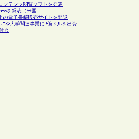
コンテンツ閲覧ソフトを発表
Pressを発表（米国）
上の電子書籍販売サイトを開設
ー“Nook”や大学関連事業に3億ドルを出資
能付き