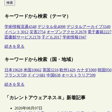
検索
キーワードから検索（テーマ）
学術情報流通
4348
デジタル化
4098
デジタルアーカイブ
3349
イベント
3012
災害
2754
オープンアクセス
2678
電子書籍
2227
図書館サービス
2178
子ども
2017
学術情報
1947
続きを見る
キーワードから検索（国・地域）
日本
19628
米国
10662
英国
3216
欧州
1426
カナダ
1069
韓国
950
フランス
720
ドイツ
681
中国
638
オーストラリア
599
続きを見る
「カレントアウェアネス-R」新着記事
2026年08月07日