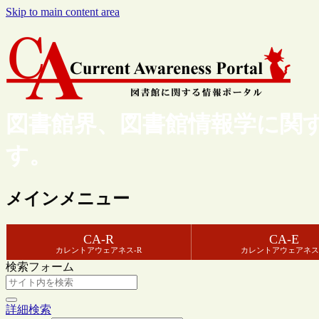
Skip to main content area
図書館界、図書館情報学に関
す。
メインメニュー
CA-R
CA-E
カレントアウェアネス-R
カレントアウェアネス
検索フォーム
詳細検索