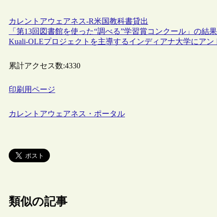
カレントアウェアネス-R
米国
教科書
貸出
「第13回図書館を使った“調べる”学習賞コンクール」の結
Kuali-OLEプロジェクトを主導するインディアナ大学に
累計アクセス数:
4330
印刷用ページ
カレントアウェアネス・ポータル
類似の記事