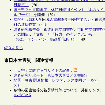
日時点）
（50）
埼玉県立久喜図書館、休館日特別イベント「本のタイ
ルで一句!」を開催
（50）
E2903 – 琉球大学附属図書館医学部分館でのカビ被害
料の清掃作業
（44）
調査研究報告会「都道府県立図書館と市町村立図書館
との関係：「支援」と「協力」の今とこれから」
（8/21・オンライン、録画配信あり）
（40）
続きを見る
東日本大震災 関連情報
「災害」に関する当サイトの記事
：
調査研究リポート「東日本大震災と図書館」
地震・災害 関連情報（レファレンス協同データベー
ス）
各地の図書館等の被災情報等について（外部リンク）
saveMLAK