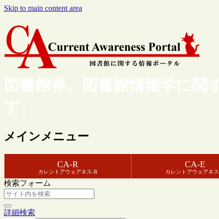
Skip to main content area
図書館界、図書館情報学に関
す。
メインメニュー
CA-R
CA-E
カレントアウェアネス-R
カレントアウェアネス
検索フォーム
詳細検索