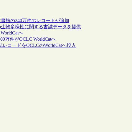
・文書館の240万件のレコードが追加
件以上の生物多様性に関する書誌データを提供
rldCatへ
件がOCLC WorldCatへ
コードをOCLCのWorldCatへ投入