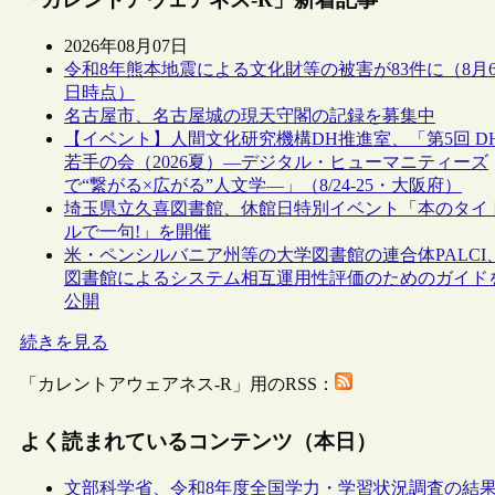
2026年08月07日
令和8年熊本地震による文化財等の被害が83件に（8月
日時点）
名古屋市、名古屋城の現天守閣の記録を募集中
【イベント】人間文化研究機構DH推進室、「第5回 D
若手の会（2026夏）―デジタル・ヒューマニティーズ
で“繋がる×広がる”人文学―」（8/24-25・大阪府）
埼玉県立久喜図書館、休館日特別イベント「本のタイ
ルで一句!」を開催
米・ペンシルバニア州等の大学図書館の連合体PALCI
図書館によるシステム相互運用性評価のためのガイド
公開
続きを見る
「カレントアウェアネス-R」用のRSS：
よく読まれているコンテンツ（本日）
文部科学省、令和8年度全国学力・学習状況調査の結