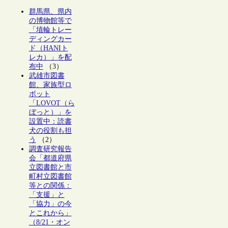
群馬県、県内
の博物館等で
「埴輪トレー
ディングカー
ド（HANIト
レカ）」を配
布中
（3）
武雄市図書
館、家族型ロ
ボット
「LOVOT（ら
ぼっと）」を
設置中：読書
犬の役割も担
う
（2）
調査研究報告
会「都道府県
立図書館と市
町村立図書館
等との関係：
「支援」と
「協力」の今
とこれから」
（8/21・オン