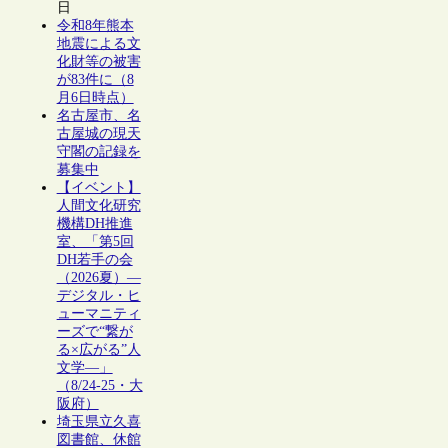
日
令和8年熊本
地震による文
化財等の被害
が83件に（8
月6日時点）
名古屋市、名
古屋城の現天
守閣の記録を
募集中
【イベント】
人間文化研究
機構DH推進
室、「第5回
DH若手の会
（2026夏）―
デジタル・ヒ
ューマニティ
ーズで“繋が
る×広がる”人
文学―」
（8/24-25・大
阪府）
埼玉県立久喜
図書館、休館