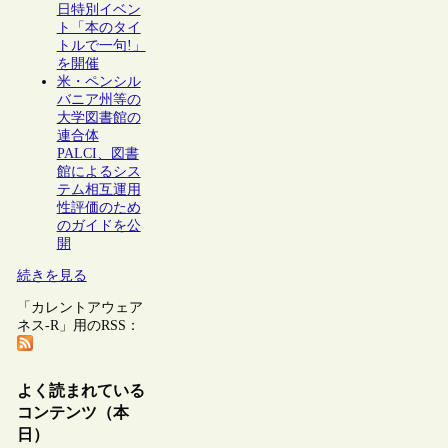
日特別イベン
ト「本のタイ
トルで一句!」
を開催
米・ペンシル
バニア州等の
大学図書館の
連合体
PALCI、図書
館によるシス
テム相互運用
性評価のため
のガイドを公
開
続きを見る
「カレントアウェア
ネス-R」用のRSS：
よく読まれている
コンテンツ（本
日）