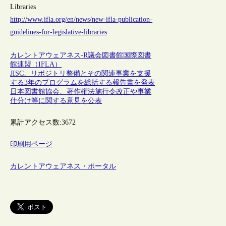
Libraries
http://www.ifla.org/en/news/new-ifla-publication-
guidelines-for-legislative-libraries
カレントアウェアネス-R
議会図書館
国際図書
館連盟（IFLA）
JISC、リポジトリ整備とその関連事業を支援
する3年のプログラムを総括する報告書を発表
日本図書館協会、著作権法施行令改正や事業
仕分け等に関する意見を公表
累計アクセス数:
3672
印刷用ページ
カレントアウェアネス・ポータル