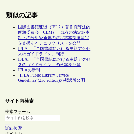
類似の記事
国際図書館連盟（IFLA）著作権等法的
問題委員会（CLM）、既存の法定納本
制度の分析や新規の法定納本制度策定
を支援するチェックリストを公開
IFLA、「全国書誌における主題アクセ
スのガイドライン」刊行
IFLA、「全国書誌における主題アクセ
スのガイドライン」の草案を公開
IFLAの新刊
“IFLA Public Library Service
Guidelines”(2nd edition)の邦訳版公開
サイト内検索
検索フォーム
詳細検索
タイトル