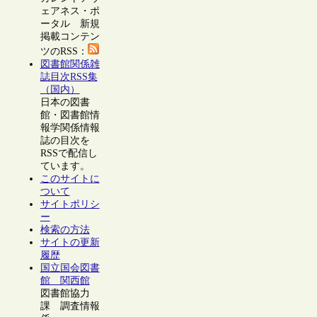
ェアネス・ポ
ータル 新規
掲載コンテン
ツのRSS：
図書館関係雑
誌目次RSS集
（国内）
日本の図書
館・図書館情
報学関係情報
誌の目次を
RSSで配信し
ています。
このサイトに
ついて
サイトポリシ
ー
検索の方法
サイトの更新
履歴
国立国会図書
館 関西館
図書館協力
課 調査情報