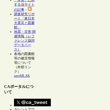
「災害」に関
する当サイト
の記事
：
調査研究リポ
ート「東日本
大震災と図書
館」
地震・災害 関
連情報（レフ
ァレンス協同
データベー
ス）
各地の図書館
等の被災情報
等について
（外部リン
ク）
saveMLAK
CAポータルにつ
いて
カレントアウ