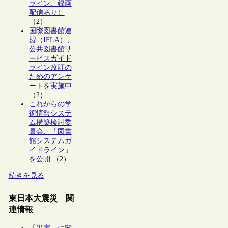
ライン、録画
配信あり）
（2）
国際図書館連
盟（IFLA）、
公共図書館サ
ービスガイド
ライン改訂の
ためのアンケ
ートを実施中
（2）
これからの学
術情報システ
ム構築検討委
員会、「図書
館システムガ
イドライン」
を公開
（2）
続きを見る
東日本大震災 関
連情報