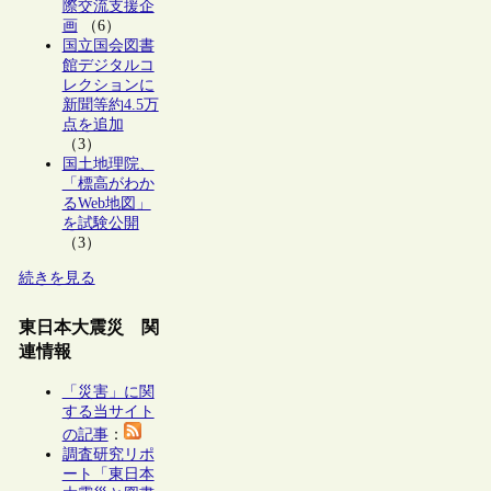
際交流支援企
画
（6）
国立国会図書
館デジタルコ
レクションに
新聞等約4.5万
点を追加
（3）
国土地理院、
「標高がわか
るWeb地図」
を試験公開
（3）
続きを見る
東日本大震災 関
連情報
「災害」に関
する当サイト
の記事
：
調査研究リポ
ート「東日本