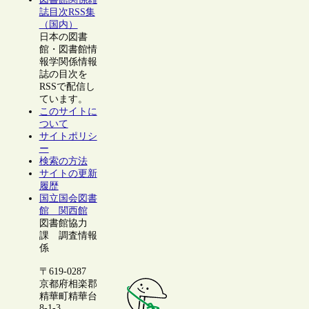
誌目次RSS集
（国内）
日本の図書
館・図書館情
報学関係情報
誌の目次を
RSSで配信し
ています。
このサイトに
ついて
サイトポリシ
ー
検索の方法
サイトの更新
履歴
国立国会図書
館 関西館
図書館協力
課 調査情報
係
〒619-0287
京都府相楽郡
精華町精華台
8-1-3