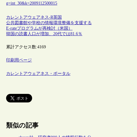
g=int_30&k=2009112500015
カレントアウェアネス-R
英国
公共図書館や学校の情報環境整備を支援する
E-rateプログラムが再検討（米国）
韓国の読書人口が増加、20代では81.6％
累計アクセス数:
4169
印刷用ページ
カレントアウェアネス・ポータル
類似の記事