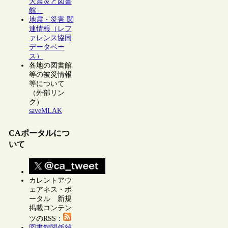
大震災と図書
館」
地震・災害 関
連情報（レフ
ァレンス協同
データベー
ス）
各地の図書館
等の被災情報
等について
（外部リン
ク）
saveMLAK
CAポータルにつ
いて
カレントアウ
ェアネス・ポ
ータル 新規
掲載コンテン
ツのRSS：
図書館関係雑