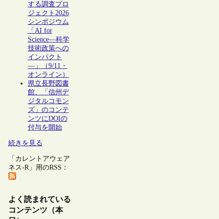
する調査プロ
ジェクト2026
シンポジウム
「AI for
Science―科学
技術政策への
インパクト
―」（9/11・
オンライン）
県立長野図書
館、「信州デ
ジタルコモン
ズ」のコンテ
ンツにDOIの
付与を開始
続きを見る
「カレントアウェア
ネス-R」用のRSS：
よく読まれている
コンテンツ（本