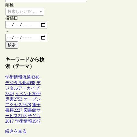
館種
検索したい館種を選択してください
投稿日
～
検索
キーワードから検
索（テーマ）
学術情報流通
4348
デジタル化
4098
デ
ジタルアーカイブ
3349
イベント
3009
災害
2753
オープン
アクセス
2678
電子
書籍
2227
図書館サ
ービス
2178
子ども
2017
学術情報
1947
続きを見る