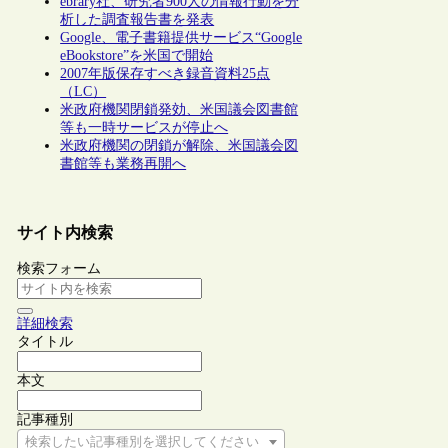
ebrary社、研究者900人の情報行動を分
析した調査報告書を発表
Google、電子書籍提供サービス“Google
eBookstore”を米国で開始
2007年版保存すべき録音資料25点
（LC）
米政府機関閉鎖発効、米国議会図書館
等も一時サービスが停止へ
米政府機関の閉鎖が解除、米国議会図
書館等も業務再開へ
サイト内検索
検索フォーム
詳細検索
タイトル
本文
記事種別
検索したい記事種別を選択してください