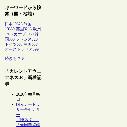
キーワードから検
索（国・地域）
日本
19623
米国
10660
英国
3216
欧州
1426
カナダ
1069
韓
国
950
フランス
720
ドイツ
681
中国
638
オーストラリア
599
続きを見る
「カレントアウェ
アネス-R」新着記
事
2026年08月06
日
国立アートリ
サーチセンタ
ー
（NCAR）、
「全国美術館