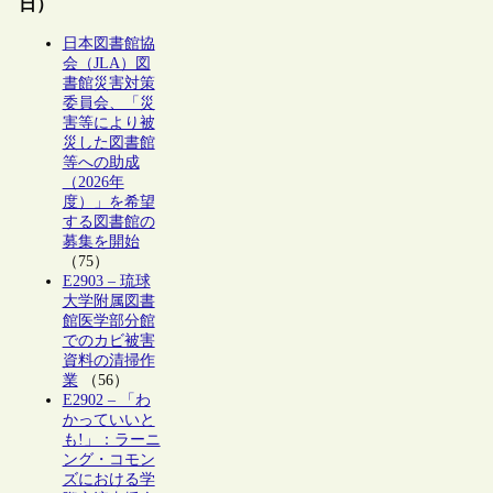
日）
日本図書館協
会（JLA）図
書館災害対策
委員会、「災
害等により被
災した図書館
等への助成
（2026年
度）」を希望
する図書館の
募集を開始
（75）
E2903 – 琉球
大学附属図書
館医学部分館
でのカビ被害
資料の清掃作
業
（56）
E2902 – 「わ
かっていいと
も!」：ラーニ
ング・コモン
ズにおける学