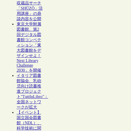
収蔵品サーチ
「SHŪZŌ」活
用講座」の鼎
談内容を公開
東京大学附属
図書館、第2
回デジタル図
書館コンペテ
ィション「東
大図書館をデ
ザインせよ！
Next Library
Challenge
2030」を開催
イタリア図書
館協会、乳幼
児向け読書推
進プロジェク
ト“TuttInLibro”：
全国ネットワ
ークが拡大
【イベント】
国立国会図書
館（NDL）、
科学技術に関