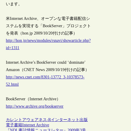
います。
米Internet Archive、オープンな電子書籍配信シ
ステムを実現する「BookServer」プロジェクト
を発表（hon.jp 2009/10/20付けの記事）
http://hon.jp/news/modules/rsnavi/showarticle.php?
id=1311
Internet Archive’s BookServer could ‘dominate’
Amazon（CNET News 2009/10/19付けの記事）
http://news.cnet.com/8301-13772_3-10378573-
52.html
BookServer（Internet Archive）
http://www.archive.org/bookserver
カレントアウェアネス-R
インターネット
出版
電子書籍
Internet Archive
『NDL書誌情報ニュースレター』2009年3号