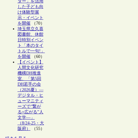
ター」を活用
した子ども向
け体験型展
示・イベント
を開催
（70）
埼玉県立久喜
図書館、休館
日特別イベン
ト「本のタイ
トルで一句!」
を開催
（60）
【イベント】
人間文化研究
機構DH推進
室、「第5回
DH若手の会
（2026夏）―
デジタル・ヒ
ューマニティ
ーズで“繋が
る×広がる”人
文学―」
（8/24-25・大
阪府）
（55）