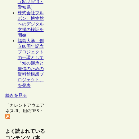
（8/22-9/13・
愛知県）
株式会社ブル
ボン、博物館
へのデジタル
支援の検証を
開始
福島大学、創
立80周年記念
プロジェクト
の一環として
「知の継承と
発信のための
資料館構想プ
ロジェクト」
を発表
続きを見る
「カレントアウェア
ネス-R」用のRSS：
よく読まれている
コンテンツ（本