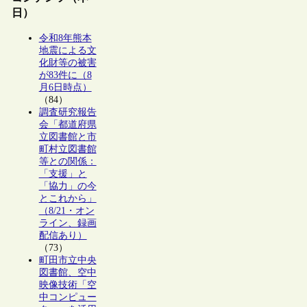
日）
令和8年熊本
地震による文
化財等の被害
が83件に（8
月6日時点）
（84）
調査研究報告
会「都道府県
立図書館と市
町村立図書館
等との関係：
「支援」と
「協力」の今
とこれから」
（8/21・オン
ライン、録画
配信あり）
（73）
町田市立中央
図書館、空中
映像技術「空
中コンピュー