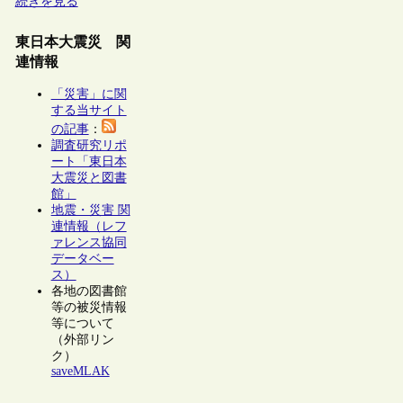
続きを見る
東日本大震災 関
連情報
「災害」に関
する当サイト
の記事
：
調査研究リポ
ート「東日本
大震災と図書
館」
地震・災害 関
連情報（レフ
ァレンス協同
データベー
ス）
各地の図書館
等の被災情報
等について
（外部リン
ク）
saveMLAK