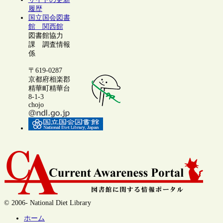
履歴
国立国会図書
館 関西館
図書館協力
課 調査情報
係
〒619-0287
京都府相楽郡
精華町精華台
8-1-3
chojo
© 2006- National Diet Library
ホーム