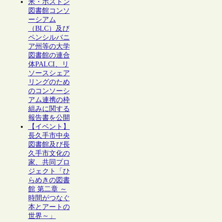
米・ボストン
図書館コンソ
ーシアム
（BLC）及び
ペンシルバニ
ア州等の大学
図書館の連合
体PALCI、リ
ソースシェア
リングのため
のコンソーシ
アム連携の枠
組みに関する
報告書を公開
【イベント】
長久手市中央
図書館及び長
久手市文化の
家、共同プロ
ジェクト「ひ
らめきの図書
館 第二章 ～
時間がつなぐ
本とアートの
世界～」