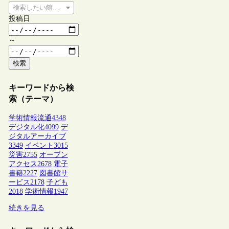
検索したい館種を選択してください
投稿日
～
検索
キーワードから検
索（テーマ）
学術情報流通
4348
デジタル化
4099
デ
ジタルアーカイブ
3349
イベント
3015
災害
2755
オープン
アクセス
2678
電子
書籍
2227
図書館サ
ービス
2178
子ども
2018
学術情報
1947
続きを見る