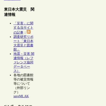
東日本大震災 関
連情報
「災害」に関
する当サイト
の記事
：
調査研究リポ
ート「東日本
大震災と図書
館」
地震・災害 関
連情報（レフ
ァレンス協同
データベー
ス）
各地の図書館
等の被災情報
等について
（外部リン
ク）
saveMLAK