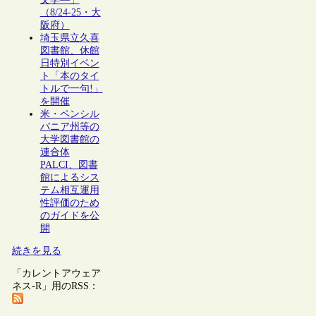
（8/24-25・大
阪府）
埼玉県立久喜
図書館、休館
日特別イベン
ト「本のタイ
トルで一句!」
を開催
米・ペンシル
バニア州等の
大学図書館の
連合体
PALCI、図書
館によるシス
テム相互運用
性評価のため
のガイドを公
開
続きを見る
「カレントアウェア
ネス-R」用のRSS：