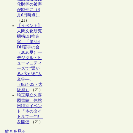
化財等の被害
が83件に（8
月6日時点）
（21）
【イベント】
人間文化研究
機構DH推進
室、「第5回
DH若手の会
（2026夏）―
デジタル・ヒ
ューマニティ
ーズで“繋が
る×広がる”人
文学―」
（8/24-25・大
阪府）
（21）
埼玉県立久喜
図書館、休館
日特別イベン
ト「本のタイ
トルで一句!」
を開催
（21）
続きを見る