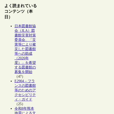
よく読まれている
コンテンツ（本
日）
日本図書館協
会（JLA）図
書館災害対策
委員会、「災
害等により被
災した図書館
等への助成
（2026年
度）」を希望
する図書館の
募集を開始
（47）
E2904 – フラ
ンスの図書館
等のためのア
クセシビリテ
ィ・ガイド
（25）
令和8年熊本
地震による文