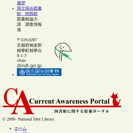
履歴
国立国会図書
館 関西館
図書館協力
課 調査情報
係
〒619-0287
京都府相楽郡
精華町精華台
8-1-3
chojo
© 2006- National Diet Library
ホーム