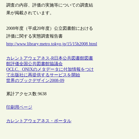
調査の内容、評価の実施等についての調査結
果が掲載されています。
2008年度（平成20年度）公立図書館における
評価に関する実態調査報告書
http://www.library.metro.tokyo.jp/15/15h2008.html
カレントアウェアネス-R
日本
公共図書館
図書
館評価
全国公共図書館協議会
OCLC、ONIXのメタデータに付加情報をつけ
て出版社に再提供するサービスを開始
世界のブックデザイン2008-09
累計アクセス数:
9638
印刷用ページ
カレントアウェアネス・ポータル