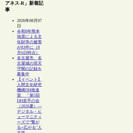
アネス-R」新着記
事
2026年08月07
日
令和8年熊本
地震による文
化財等の被害
が83件に（8
月6日時点）
名古屋市、名
古屋城の現天
守閣の記録を
募集中
【イベント】
人間文化研究
機構DH推進
室、「第5回
DH若手の会
（2026夏）―
デジタル・ヒ
ューマニティ
ーズで“繋が
る×広がる”人
文学―」