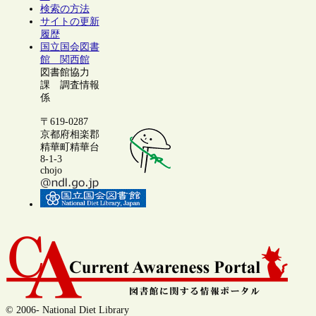
検索の方法
サイトの更新
履歴
国立国会図書
館 関西館
図書館協力
課 調査情報
係
〒619-0287
京都府相楽郡
精華町精華台
8-1-3
chojo
© 2006- National Diet Library