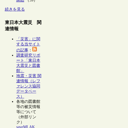
開始
（59）
続きを見る
東日本大震災 関
連情報
「災害」に関
する当サイト
の記事
：
調査研究リポ
ート「東日本
大震災と図書
館」
地震・災害 関
連情報（レフ
ァレンス協同
データベー
ス）
各地の図書館
等の被災情報
等について
（外部リン
ク）
saveMLAK