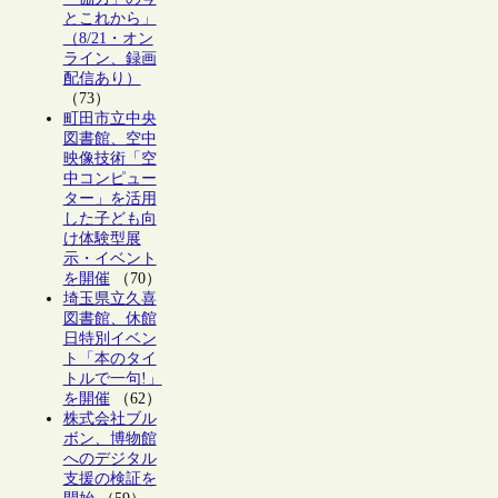
とこれから」
（8/21・オン
ライン、録画
配信あり）
（73）
町田市立中央
図書館、空中
映像技術「空
中コンピュー
ター」を活用
した子ども向
け体験型展
示・イベント
を開催
（70）
埼玉県立久喜
図書館、休館
日特別イベン
ト「本のタイ
トルで一句!」
を開催
（62）
株式会社ブル
ボン、博物館
へのデジタル
支援の検証を