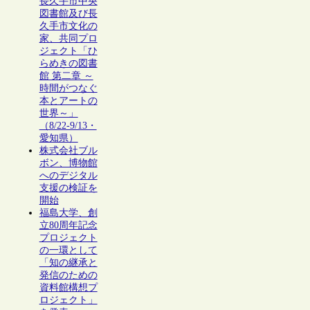
長久手市中央
図書館及び長
久手市文化の
家、共同プロ
ジェクト「ひ
らめきの図書
館 第二章 ～
時間がつなぐ
本とアートの
世界～」
（8/22-9/13・
愛知県）
株式会社ブル
ボン、博物館
へのデジタル
支援の検証を
開始
福島大学、創
立80周年記念
プロジェクト
の一環として
「知の継承と
発信のための
資料館構想プ
ロジェクト」