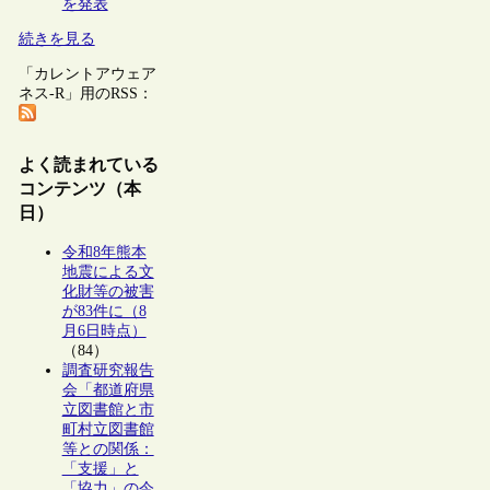
を発表
続きを見る
「カレントアウェア
ネス-R」用のRSS：
よく読まれている
コンテンツ（本
日）
令和8年熊本
地震による文
化財等の被害
が83件に（8
月6日時点）
（84）
調査研究報告
会「都道府県
立図書館と市
町村立図書館
等との関係：
「支援」と
「協力」の今