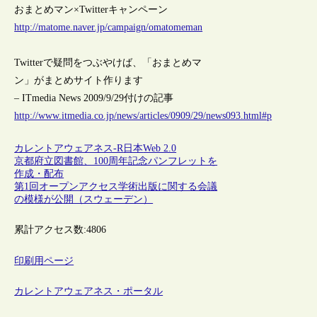
おまとめマン×Twitterキャンペーン
http://matome.naver.jp/campaign/omatomeman
Twitterで疑問をつぶやけば、「おまとめマ
ン」がまとめサイト作ります
– ITmedia News 2009/9/29付けの記事
http://www.itmedia.co.jp/news/articles/0909/29/news093.html#p
カレントアウェアネス-R
日本
Web 2.0
京都府立図書館、100周年記念パンフレットを
作成・配布
第1回オープンアクセス学術出版に関する会議
の模様が公開（スウェーデン）
累計アクセス数:
4806
印刷用ページ
カレントアウェアネス・ポータル