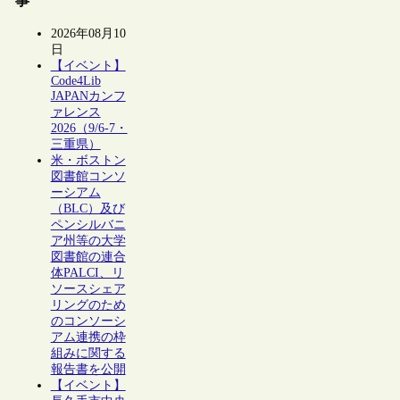
事
2026年08月10
日
【イベント】
Code4Lib
JAPANカンフ
ァレンス
2026（9/6-7・
三重県）
米・ボストン
図書館コンソ
ーシアム
（BLC）及び
ペンシルバニ
ア州等の大学
図書館の連合
体PALCI、リ
ソースシェア
リングのため
のコンソーシ
アム連携の枠
組みに関する
報告書を公開
【イベント】