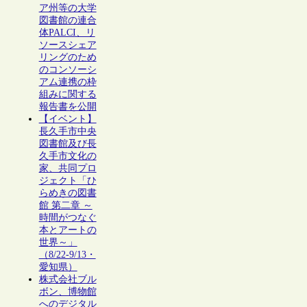
ア州等の大学
図書館の連合
体PALCI、リ
ソースシェア
リングのため
のコンソーシ
アム連携の枠
組みに関する
報告書を公開
【イベント】
長久手市中央
図書館及び長
久手市文化の
家、共同プロ
ジェクト「ひ
らめきの図書
館 第二章 ～
時間がつなぐ
本とアートの
世界～」
（8/22-9/13・
愛知県）
株式会社ブル
ボン、博物館
へのデジタル