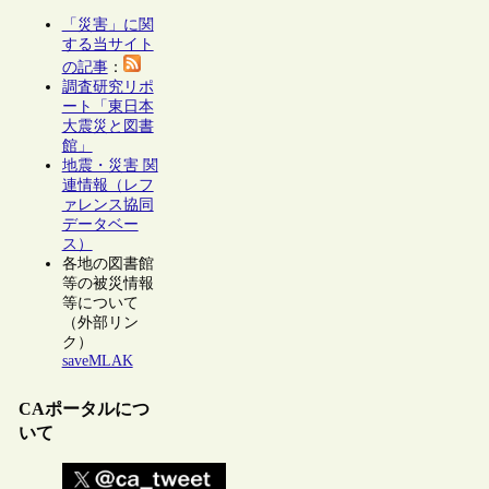
「災害」に関
する当サイト
の記事
：
調査研究リポ
ート「東日本
大震災と図書
館」
地震・災害 関
連情報（レフ
ァレンス協同
データベー
ス）
各地の図書館
等の被災情報
等について
（外部リン
ク）
saveMLAK
CAポータルにつ
いて