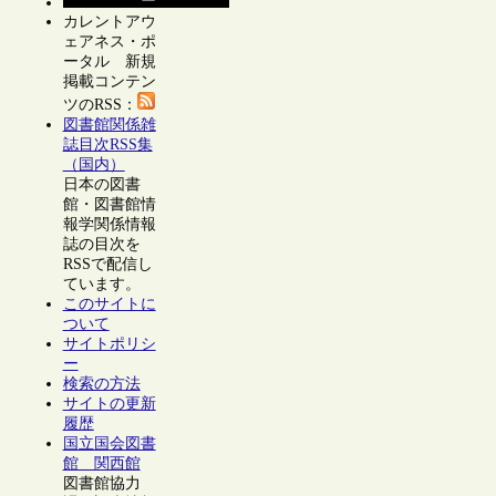
カレントアウ
ェアネス・ポ
ータル 新規
掲載コンテン
ツのRSS：
図書館関係雑
誌目次RSS集
（国内）
日本の図書
館・図書館情
報学関係情報
誌の目次を
RSSで配信し
ています。
このサイトに
ついて
サイトポリシ
ー
検索の方法
サイトの更新
履歴
国立国会図書
館 関西館
図書館協力