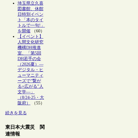
埼玉県立久喜
図書館、休館
日特別イベン
ト「本のタイ
トルで一句!」
を開催
（60）
【イベント】
人間文化研究
機構DH推進
室、「第5回
DH若手の会
（2026夏）―
デジタル・ヒ
ューマニティ
ーズで“繋が
る×広がる”人
文学―」
（8/24-25・大
阪府）
（55）
続きを見る
東日本大震災 関
連情報