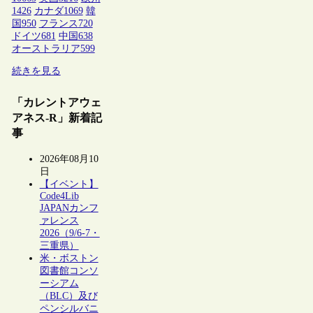
1426
カナダ
1069
韓
国
950
フランス
720
ドイツ
681
中国
638
オーストラリア
599
続きを見る
「カレントアウェ
アネス-R」新着記
事
2026年08月10
日
【イベント】
Code4Lib
JAPANカンフ
ァレンス
2026（9/6-7・
三重県）
米・ボストン
図書館コンソ
ーシアム
（BLC）及び
ペンシルバニ