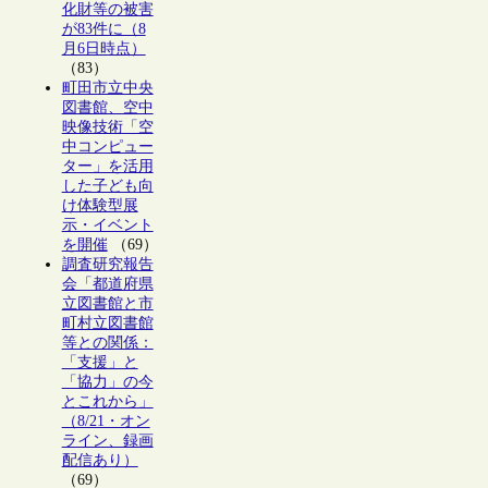
化財等の被害
が83件に（8
月6日時点）
（83）
町田市立中央
図書館、空中
映像技術「空
中コンピュー
ター」を活用
した子ども向
け体験型展
示・イベント
を開催
（69）
調査研究報告
会「都道府県
立図書館と市
町村立図書館
等との関係：
「支援」と
「協力」の今
とこれから」
（8/21・オン
ライン、録画
配信あり）
（69）