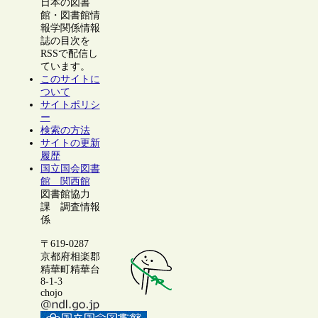
日本の図書
館・図書館情
報学関係情報
誌の目次を
RSSで配信し
ています。
このサイトに
ついて
サイトポリシ
ー
検索の方法
サイトの更新
履歴
国立国会図書
館 関西館
図書館協力
課 調査情報
係
〒619-0287
京都府相楽郡
精華町精華台
8-1-3
chojo