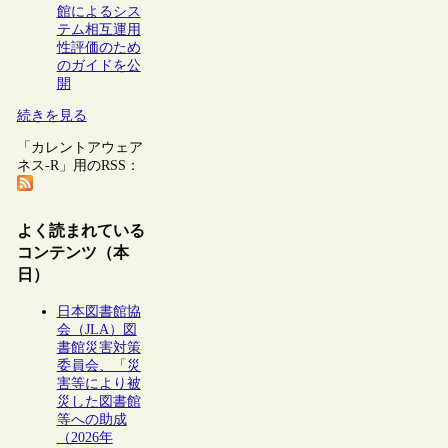
館によるシス
テム相互運用
性評価のため
のガイドを公
開
続きを見る
「カレントアウェア
ネス-R」用のRSS：
よく読まれている
コンテンツ（本
日）
日本図書館協
会（JLA）図
書館災害対策
委員会、「災
害等により被
災した図書館
等への助成
（2026年