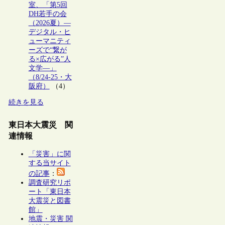
室、「第5回
DH若手の会
（2026夏）―
デジタル・ヒ
ューマニティ
ーズで“繋が
る×広がる”人
文学―」
（8/24-25・大
阪府）
（4）
続きを見る
東日本大震災 関
連情報
「災害」に関
する当サイト
の記事
：
調査研究リポ
ート「東日本
大震災と図書
館」
地震・災害 関