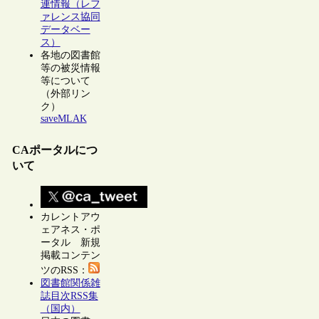
連情報（レフ
ァレンス協同
データベー
ス）
各地の図書館
等の被災情報
等について
（外部リン
ク）
saveMLAK
CAポータルにつ
いて
カレントアウ
ェアネス・ポ
ータル 新規
掲載コンテン
ツのRSS：
図書館関係雑
誌目次RSS集
（国内）