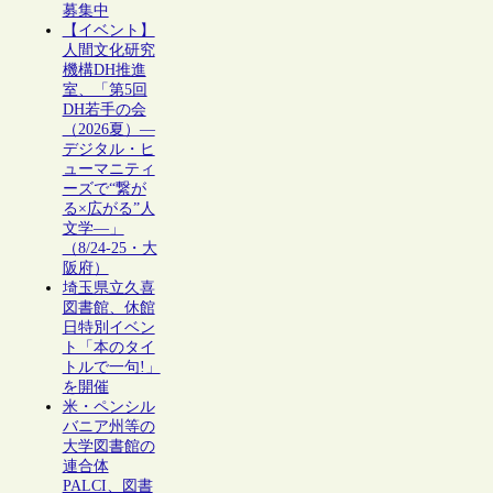
募集中
【イベント】
人間文化研究
機構DH推進
室、「第5回
DH若手の会
（2026夏）―
デジタル・ヒ
ューマニティ
ーズで“繋が
る×広がる”人
文学―」
（8/24-25・大
阪府）
埼玉県立久喜
図書館、休館
日特別イベン
ト「本のタイ
トルで一句!」
を開催
米・ペンシル
バニア州等の
大学図書館の
連合体
PALCI、図書