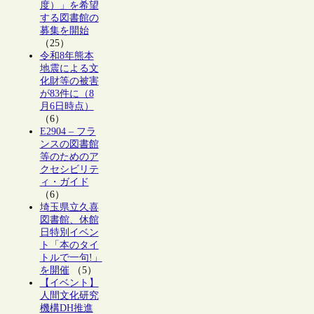
度）」を希望
する図書館の
募集を開始
（25）
令和8年熊本
地震による文
化財等の被害
が83件に（8
月6日時点）
（6）
E2904 – フラ
ンスの図書館
等のためのア
クセシビリテ
ィ・ガイド
（6）
埼玉県立久喜
図書館、休館
日特別イベン
ト「本のタイ
トルで一句!」
を開催
（5）
【イベント】
人間文化研究
機構DH推進