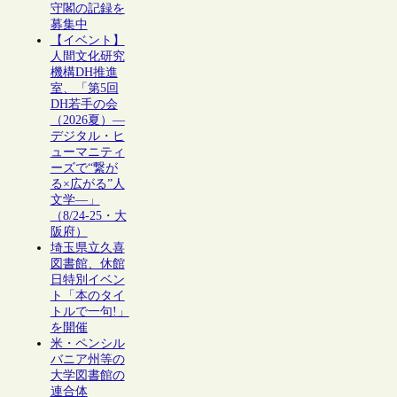
守閣の記録を
募集中
【イベント】
人間文化研究
機構DH推進
室、「第5回
DH若手の会
（2026夏）―
デジタル・ヒ
ューマニティ
ーズで“繋が
る×広がる”人
文学―」
（8/24-25・大
阪府）
埼玉県立久喜
図書館、休館
日特別イベン
ト「本のタイ
トルで一句!」
を開催
米・ペンシル
バニア州等の
大学図書館の
連合体