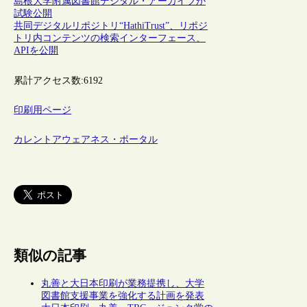
島根大学附属図書館デジタル・アーカイブが
試験公開
共同デジタルリポジトリ“HathiTrust”、リポジ
トリ内コンテンツの検索インターフェース、
APIを公開
累計アクセス数:
6192
印刷用ページ
カレントアウェアネス・ポータル
類似の記事
丸善と大日本印刷が業務提携し、大学
図書館支援事業を強化する計画を発表