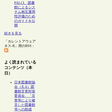
PALCI、図書
館によるシス
テム相互運用
性評価のため
のガイドを公
開
続きを見る
「カレントアウェア
ネス-R」用のRSS：
よく読まれている
コンテンツ（本
日）
日本図書館協
会（JLA）図
書館災害対策
委員会、「災
害等により被
災した図書館
等への助成