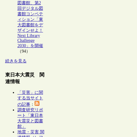
図書館、第2
回デジタル図
書館コンペテ
ィション「東
大図書館をデ
ザインせよ！
Next Library
Challenge
2030」を開催
（94）
続きを見る
東日本大震災 関
連情報
「災害」に関
する当サイト
の記事
：
調査研究リポ
ート「東日本
大震災と図書
館」
地震・災害 関