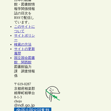
館・図書館情
報学関係情報
誌の目次を
RSSで配信し
ています。
このサイトに
ついて
サイトポリシ
ー
検索の方法
サイトの更新
履歴
国立国会図書
館 関西館
図書館協力
課 調査情報
係
〒619-0287
京都府相楽郡
精華町精華台
8-1-3
chojo