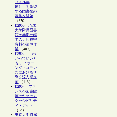
（2026年
度）」を希望
する図書館の
募集を開始
（670）
E2903 – 琉球
大学附属図書
館医学部分館
でのカビ被害
資料の清掃作
業
（489）
E2902 – 「わ
かっていいと
も!」：ラーニ
ング・コモン
ズにおける学
際交流支援企
画
（113）
E2904 – フラ
ンスの図書館
等のためのア
クセシビリテ
ィ・ガイド
（98）
東京大学附属