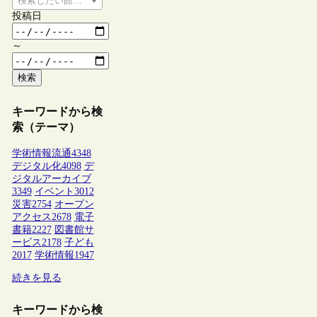
検索したい館種を選択してください
投稿日
～
検索
キーワードから検
索（テーマ）
学術情報流通
4348
デジタル化
4098
デ
ジタルアーカイブ
3349
イベント
3012
災害
2754
オープン
アクセス
2678
電子
書籍
2227
図書館サ
ービス
2178
子ども
2017
学術情報
1947
続きを見る
キーワードから検