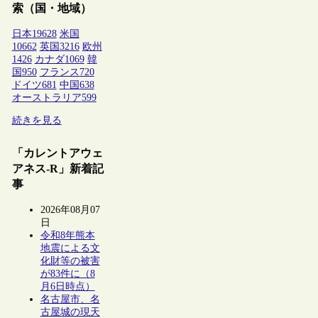
索（国・地域）
日本
19628
米国
10662
英国
3216
欧州
1426
カナダ
1069
韓
国
950
フランス
720
ドイツ
681
中国
638
オーストラリア
599
続きを見る
「カレントアウェ
アネス-R」新着記
事
2026年08月07
日
令和8年熊本
地震による文
化財等の被害
が83件に（8
月6日時点）
名古屋市、名
古屋城の現天