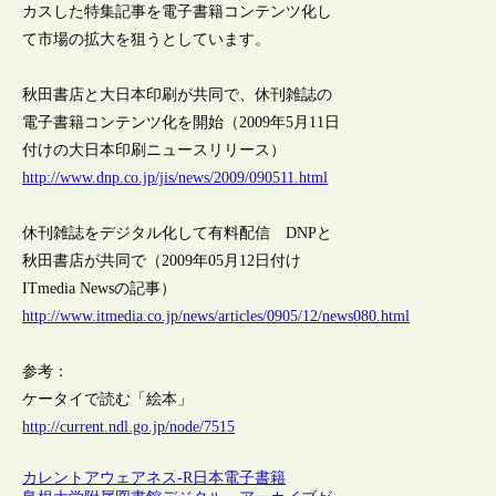
カスした特集記事を電子書籍コンテンツ化し
て市場の拡大を狙うとしています。
秋田書店と大日本印刷が共同で、休刊雑誌の
電子書籍コンテンツ化を開始（2009年5月11日
付けの大日本印刷ニュースリリース）
http://www.dnp.co.jp/jis/news/2009/090511.html
休刊雑誌をデジタル化して有料配信 DNPと
秋田書店が共同で（2009年05月12日付け
ITmedia Newsの記事）
http://www.itmedia.co.jp/news/articles/0905/12/news080.html
参考：
ケータイで読む「絵本」
http://current.ndl.go.jp/node/7515
カレントアウェアネス-R
日本
電子書籍