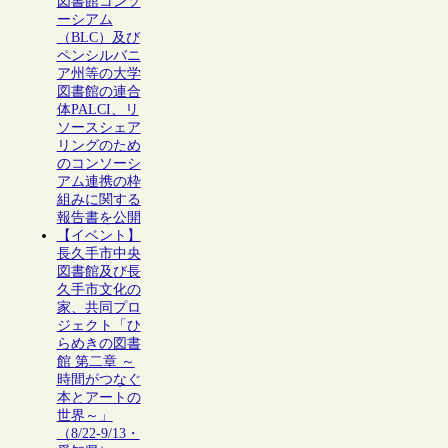
図書館コンソ
ーシアム
（BLC）及び
ペンシルバニ
ア州等の大学
図書館の連合
体PALCI、リ
ソースシェア
リングのため
のコンソーシ
アム連携の枠
組みに関する
報告書を公開
【イベント】
長久手市中央
図書館及び長
久手市文化の
家、共同プロ
ジェクト「ひ
らめきの図書
館 第二章 ～
時間がつなぐ
本とアートの
世界～」
（8/22-9/13・