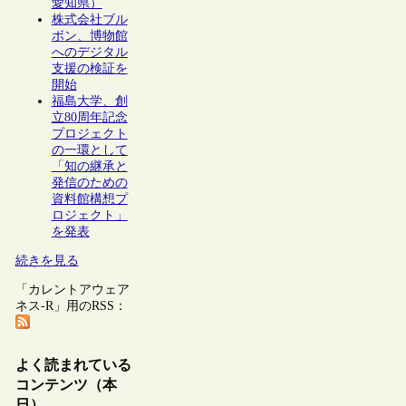
愛知県）
株式会社ブル
ボン、博物館
へのデジタル
支援の検証を
開始
福島大学、創
立80周年記念
プロジェクト
の一環として
「知の継承と
発信のための
資料館構想プ
ロジェクト」
を発表
続きを見る
「カレントアウェア
ネス-R」用のRSS：
よく読まれている
コンテンツ（本
日）