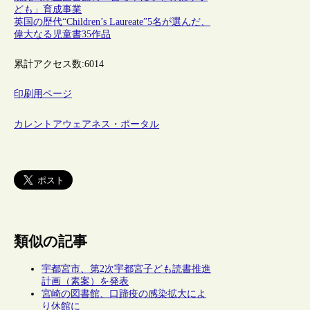
ども」育成事業
英国の歴代“Children’s Laureate”5名が選んだ、
偉大なる児童書35作品
累計アクセス数:
6014
印刷用ページ
カレントアウェアネス・ポータル
類似の記事
宇都宮市、第2次宇都宮子ども読書推進
計画（素案）を発表
宮崎の図書館、口蹄疫の感染拡大によ
り休館に