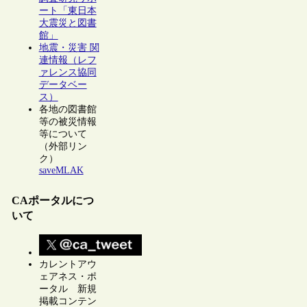
ート「東日本
大震災と図書
館」
地震・災害 関
連情報（レフ
ァレンス協同
データベー
ス）
各地の図書館
等の被災情報
等について
（外部リン
ク）
saveMLAK
CAポータルにつ
いて
カレントアウ
ェアネス・ポ
ータル 新規
掲載コンテン