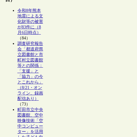
令和8年熊本
地震による文
化財等の被害
が83件に（8
月6日時点）
（84）
調査研究報告
会「都道府県
立図書館と市
町村立図書館
等との関係：
「支援」と
「協力」の今
とこれから」
（8/21・オン
ライン、録画
配信あり）
（73）
町田市立中央
図書館、空中
映像技術「空
中コンピュー
ター」を活用