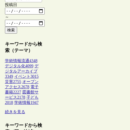
投稿日
～
検索
キーワードから検
索（テーマ）
学術情報流通
4348
デジタル化
4099
デ
ジタルアーカイブ
3349
イベント
3015
災害
2755
オープン
アクセス
2678
電子
書籍
2227
図書館サ
ービス
2178
子ども
2018
学術情報
1947
続きを見る
キーワードから検