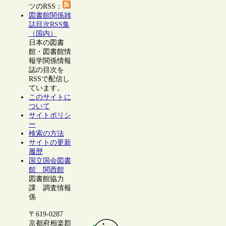
ツのRSS：
図書館関係雑
誌目次RSS集
（国内）
日本の図書
館・図書館情
報学関係情報
誌の目次を
RSSで配信し
ています。
このサイトに
ついて
サイトポリシ
ー
検索の方法
サイトの更新
履歴
国立国会図書
館 関西館
図書館協力
課 調査情報
係
〒619-0287
京都府相楽郡