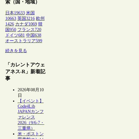
索（国・地域）
日本
19633
米国
10663
英国
3216
欧州
1426
カナダ
1069
韓
国
950
フランス
720
ドイツ
681
中国
638
オーストラリア
599
続きを見る
「カレントアウェ
アネス-R」新着記
事
2026年08月10
日
【イベント】
Code4Lib
JAPANカンフ
ァレンス
2026（9/6-7・
三重県）
米・ボストン