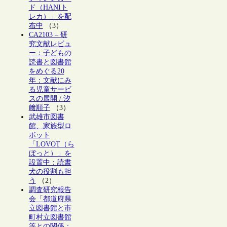
ド（HANIト
レカ）」を配
布中
（3）
CA2103 – 研
究文献レビュ
ー：子どもの
読書と図書館
をめぐる20
年：文献にみ
る児童サービ
スの展開 / 汐
﨑順子
（3）
武雄市図書
館、家族型ロ
ボット
「LOVOT（ら
ぼっと）」を
設置中：読書
犬の役割も担
う
（2）
調査研究報告
会「都道府県
立図書館と市
町村立図書館
等との関係：