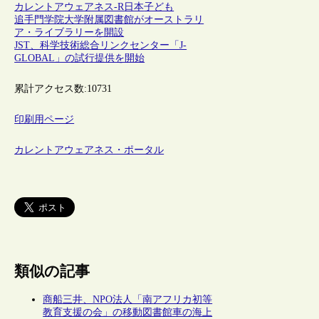
カレントアウェアネス-R
日本
子ども
追手門学院大学附属図書館がオーストラリ
ア・ライブラリーを開設
JST、科学技術総合リンクセンター「J-
GLOBAL」の試行提供を開始
累計アクセス数:
10731
印刷用ページ
カレントアウェアネス・ポータル
類似の記事
商船三井、NPO法人「南アフリカ初等
教育支援の会」の移動図書館車の海上