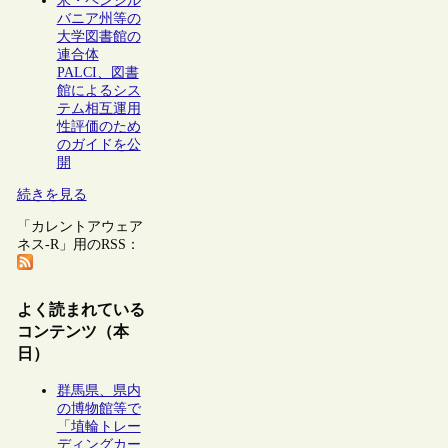
米・ペンシル
バニア州等の
大学図書館の
連合体
PALCI、図書
館によるシス
テム相互運用
性評価のため
のガイドを公
開
続きを見る
「カレントアウェア
ネス-R」用のRSS：
よく読まれている
コンテンツ（本
日）
群馬県、県内
の博物館等で
「埴輪トレー
ディングカー