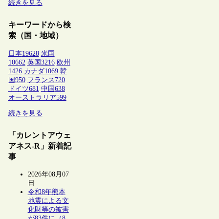
続きを見る
キーワードから検
索（国・地域）
日本
19628
米国
10662
英国
3216
欧州
1426
カナダ
1069
韓
国
950
フランス
720
ドイツ
681
中国
638
オーストラリア
599
続きを見る
「カレントアウェ
アネス-R」新着記
事
2026年08月07
日
令和8年熊本
地震による文
化財等の被害
が83件に（8