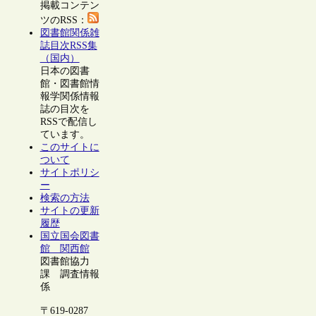
掲載コンテン
ツのRSS：
図書館関係雑
誌目次RSS集
（国内）
日本の図書
館・図書館情
報学関係情報
誌の目次を
RSSで配信し
ています。
このサイトに
ついて
サイトポリシ
ー
検索の方法
サイトの更新
履歴
国立国会図書
館 関西館
図書館協力
課 調査情報
係
〒619-0287