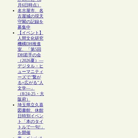
月6日時点）
名古屋市、名
古屋城の現天
守閣の記録を
募集中
【イベント】
人間文化研究
機構DH推進
室、「第5回
DH若手の会
（2026夏）―
デジタル・ヒ
ューマニティ
ーズで“繋が
る×広がる”人
文学―」
（8/24-25・大
阪府）
埼玉県立久喜
図書館、休館
日特別イベン
ト「本のタイ
トルで一句!」
を開催