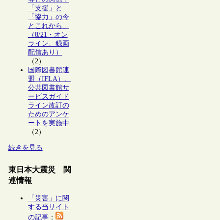
「支援」と
「協力」の今
とこれから」
（8/21・オン
ライン、録画
配信あり）
（2）
国際図書館連
盟（IFLA）、
公共図書館サ
ービスガイド
ライン改訂の
ためのアンケ
ートを実施中
（2）
続きを見る
東日本大震災 関
連情報
「災害」に関
する当サイト
の記事
：