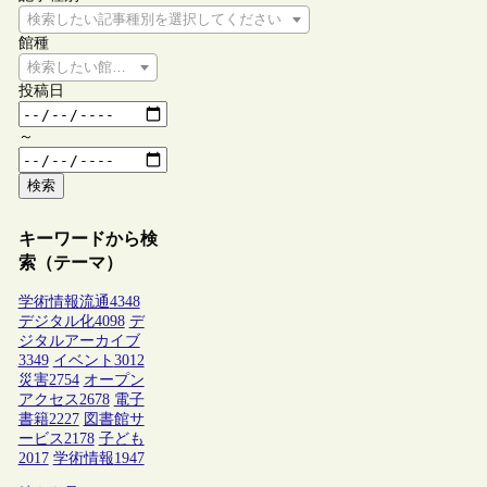
検索したい記事種別を選択してください
館種
検索したい館種を選択してください
投稿日
～
検索
キーワードから検
索（テーマ）
学術情報流通
4348
デジタル化
4098
デ
ジタルアーカイブ
3349
イベント
3012
災害
2754
オープン
アクセス
2678
電子
書籍
2227
図書館サ
ービス
2178
子ども
2017
学術情報
1947