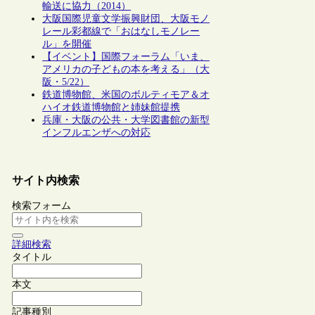
輸送に協力（2014）
大阪国際児童文学振興財団、大阪モノ
レール彩都線で「おはなしモノレー
ル」を開催
【イベント】国際フォーラム「いま、
アメリカの子どもの本を考える」（大
阪・5/22）
鉄道博物館、米国のボルティモア＆オ
ハイオ鉄道博物館と姉妹館提携
兵庫・大阪の公共・大学図書館の新型
インフルエンザへの対応
サイト内検索
検索フォーム
詳細検索
タイトル
本文
記事種別