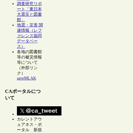
調査研究リポ
ート「東日本
大震災と図書
館」
地震・災害 関
連情報（レフ
ァレンス協同
データベー
ス）
各地の図書館
等の被災情報
等について
（外部リン
ク）
saveMLAK
CAポータルにつ
いて
カレントアウ
ェアネス・ポ
ータル 新規