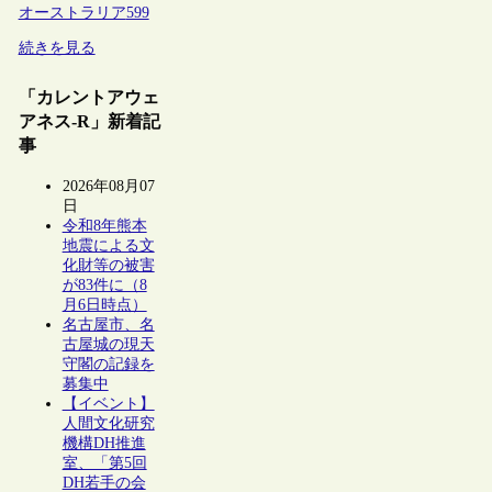
オーストラリア
599
続きを見る
「カレントアウェ
アネス-R」新着記
事
2026年08月07
日
令和8年熊本
地震による文
化財等の被害
が83件に（8
月6日時点）
名古屋市、名
古屋城の現天
守閣の記録を
募集中
【イベント】
人間文化研究
機構DH推進
室、「第5回
DH若手の会