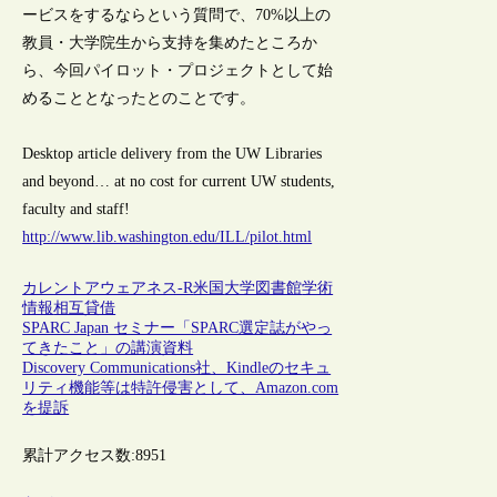
ービスをするならという質問で、70%以上の
教員・大学院生から支持を集めたところか
ら、今回パイロット・プロジェクトとして始
めることとなったとのことです。
Desktop article delivery from the UW Libraries
and beyond… at no cost for current UW students,
faculty and staff!
http://www.lib.washington.edu/ILL/pilot.html
カレントアウェアネス-R
米国
大学図書館
学術
情報
相互貸借
SPARC Japan セミナー「SPARC選定誌がやっ
てきたこと」の講演資料
Discovery Communications社、Kindleのセキュ
リティ機能等は特許侵害として、Amazon.com
を提訴
累計アクセス数:
8951