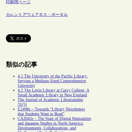
印刷用ページ
カレントアウェアネス・ポータル
類似の記事
4.1 The University of the Pacific Library:
Serving a Medium-Sized Comprehensive
University
4.2 The Levin Library at Curry College: A
Small Academic Library in New England
The Journal of Academic Librarianship
31(5)
E2498e – Towards “Library Newsletters
that Students Want to Read”
CA2042e – The State of Digital Humanities
and Japanese Studies in North America:
Developments, Collaborations, and