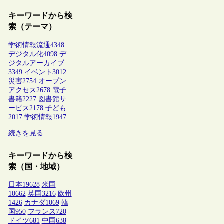
キーワードから検
索（テーマ）
学術情報流通
4348
デジタル化
4098
デ
ジタルアーカイブ
3349
イベント
3012
災害
2754
オープン
アクセス
2678
電子
書籍
2227
図書館サ
ービス
2178
子ども
2017
学術情報
1947
続きを見る
キーワードから検
索（国・地域）
日本
19628
米国
10662
英国
3216
欧州
1426
カナダ
1069
韓
国
950
フランス
720
ドイツ
681
中国
638