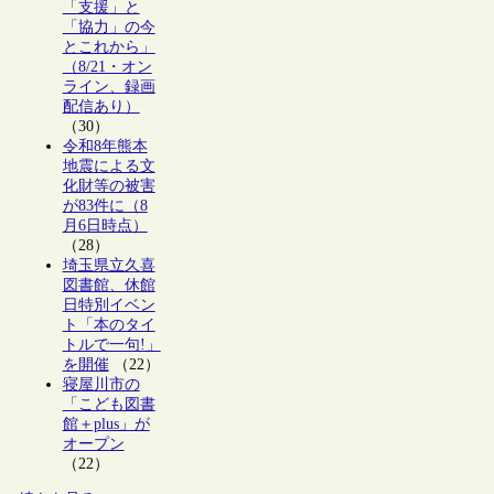
「支援」と
「協力」の今
とこれから」
（8/21・オン
ライン、録画
配信あり）
（30）
令和8年熊本
地震による文
化財等の被害
が83件に（8
月6日時点）
（28）
埼玉県立久喜
図書館、休館
日特別イベン
ト「本のタイ
トルで一句!」
を開催
（22）
寝屋川市の
「こども図書
館＋plus」が
オープン
（22）