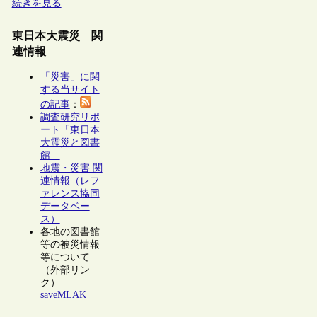
続きを見る
東日本大震災 関
連情報
「災害」に関
する当サイト
の記事
：
調査研究リポ
ート「東日本
大震災と図書
館」
地震・災害 関
連情報（レフ
ァレンス協同
データベー
ス）
各地の図書館
等の被災情報
等について
（外部リン
ク）
saveMLAK