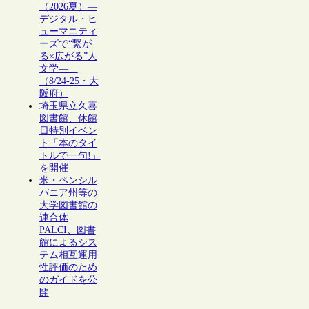
（2026夏）―
デジタル・ヒ
ューマニティ
ーズで“繋が
る×広がる”人
文学―」
（8/24-25・大
阪府）
埼玉県立久喜
図書館、休館
日特別イベン
ト「本のタイ
トルで一句!」
を開催
米・ペンシル
バニア州等の
大学図書館の
連合体
PALCI、図書
館によるシス
テム相互運用
性評価のため
のガイドを公
開