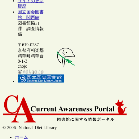
サイトの更新
履歴
国立国会図書
館 関西館
図書館協力
課 調査情報
係
〒619-0287
京都府相楽郡
精華町精華台
8-1-3
chojo
© 2006- National Diet Library
ホーム