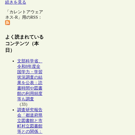
続きを見る
「カレントアウェア
ネス-R」用のRSS：
よく読まれている
コンテンツ（本
日）
文部科学省、
令和8年度全
国学力・学習
状況調査の結
果を公表：読
書時間や図書
館の利用頻度
等も調査
（33）
調査研究報告
会「都道府県
立図書館と市
町村立図書館
等との関係：