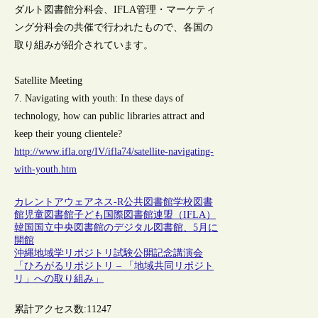
ダルト図書館分科会、IFLA管理・マーケティ
ング分科会の共催で行われたもので、各国の
取り組みが紹介されています。
Satellite Meeting
7. Navigating with youth: In these days of
technology, how can public libraries attract and
keep their young clientele?
http://www.ifla.org/IV/ifla74/satellite-navigating-
with-youth.htm
カレントアウェアネス-R
公共図書館
学校図書
館
児童図書館
子ども
国際図書館連盟（IFLA）
韓国国立中央図書館のデジタル図書館、5月に
開館
沖縄地域学リポジトリ試験公開記念講演会
「ひろがるリポジトリ – 「地域共同リポジト
リ」への取り組み」
累計アクセス数:
11247