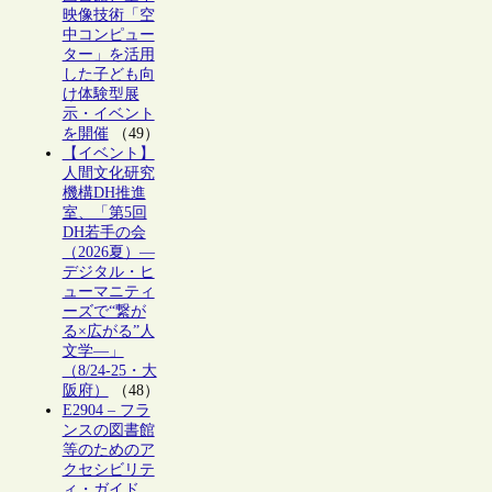
映像技術「空
中コンピュー
ター」を活用
した子ども向
け体験型展
示・イベント
を開催
（49）
【イベント】
人間文化研究
機構DH推進
室、「第5回
DH若手の会
（2026夏）―
デジタル・ヒ
ューマニティ
ーズで“繋が
る×広がる”人
文学―」
（8/24-25・大
阪府）
（48）
E2904 – フラ
ンスの図書館
等のためのア
クセシビリテ
ィ・ガイド