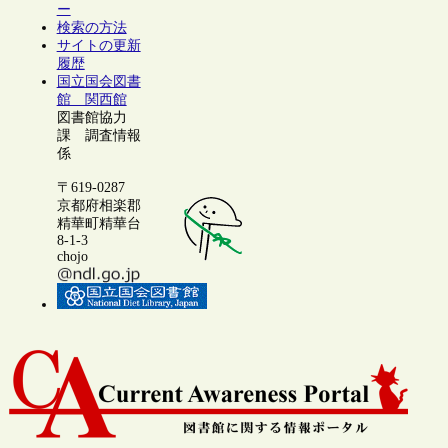
ー
検索の方法
サイトの更新
履歴
国立国会図書
館 関西館
図書館協力
課 調査情報
係
〒619-0287
京都府相楽郡
精華町精華台
8-1-3
chojo