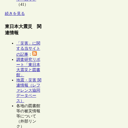
（41）
続きを見る
東日本大震災 関
連情報
「災害」に関
する当サイト
の記事
：
調査研究リポ
ート「東日本
大震災と図書
館」
地震・災害 関
連情報（レフ
ァレンス協同
データベー
ス）
各地の図書館
等の被災情報
等について
（外部リン
ク）