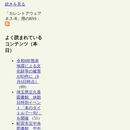
続きを見る
「カレントアウェア
ネス-R」用のRSS：
よく読まれている
コンテンツ（本
日）
令和8年熊本
地震による文
化財等の被害
が83件に（8
月6日時点）
（69）
埼玉県立久喜
図書館、休館
日特別イベン
ト「本のタイ
トルで一句!」
を開催
（51）
町田市立中央
図書館、空中