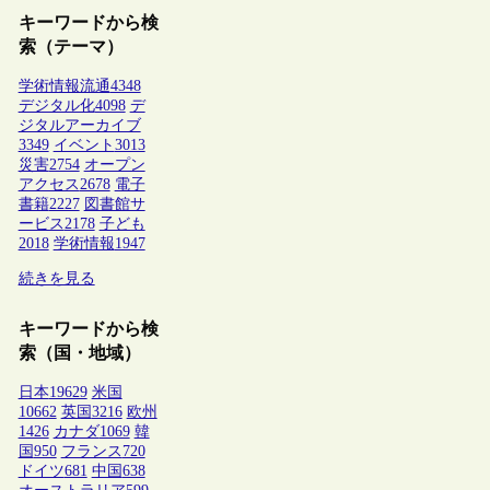
キーワードから検
索（テーマ）
学術情報流通
4348
デジタル化
4098
デ
ジタルアーカイブ
3349
イベント
3013
災害
2754
オープン
アクセス
2678
電子
書籍
2227
図書館サ
ービス
2178
子ども
2018
学術情報
1947
続きを見る
キーワードから検
索（国・地域）
日本
19629
米国
10662
英国
3216
欧州
1426
カナダ
1069
韓
国
950
フランス
720
ドイツ
681
中国
638