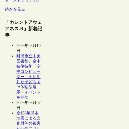
オーストラリア
599
続きを見る
「カレントアウェ
アネス-R」新着記
事
2026年08月10
日
町田市立中央
図書館、空中
映像技術「空
中コンピュー
ター」を活用
した子ども向
け体験型展
示・イベント
を開催
2026年08月07
日
令和8年熊本
地震による文
化財等の被害
が83件に（8