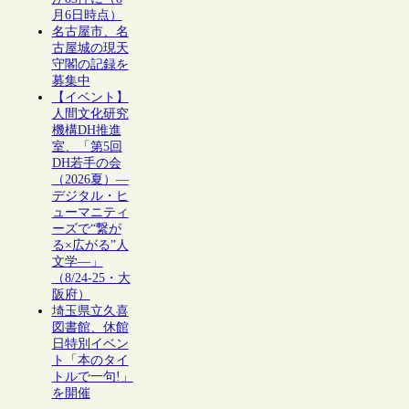
月6日時点）
名古屋市、名
古屋城の現天
守閣の記録を
募集中
【イベント】
人間文化研究
機構DH推進
室、「第5回
DH若手の会
（2026夏）―
デジタル・ヒ
ューマニティ
ーズで“繋が
る×広がる”人
文学―」
（8/24-25・大
阪府）
埼玉県立久喜
図書館、休館
日特別イベン
ト「本のタイ
トルで一句!」
を開催